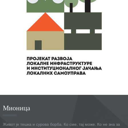
Мионица
Живот је тешка и сурова борба. Ко сме, тај може. Ко не зна за