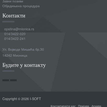
Јавни позиви
Обједињена процедура
Контакти
opstina@mionica.rs
014/3422-020
014/3422-241
Ул. Војводе Мишића бр.30
14242 Мионица
Будите у контакту
Copyright © 2026 I-SOFT
Контактирајте нас
Пријава
Архива