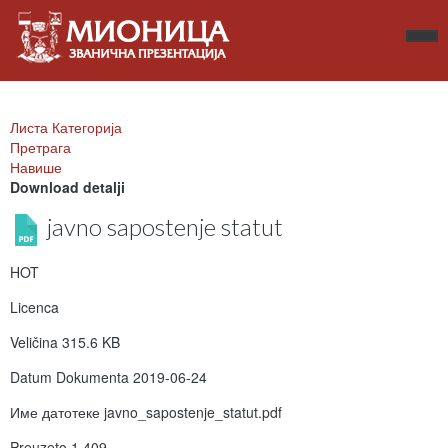
Листа Категорија
Претрага
Навише
Download detalji
javno sapostenje statut
HOT
Licenca
Veličina
315.6 KB
Datum Dokumenta
2019-06-24
Име датотеке
javno_sapostenje_statut.pdf
Preuzeto
1.409