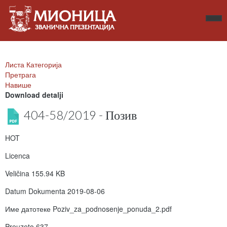
Листа Категорија
Претрага
Навише
Download detalji
404-58/2019 - Позив
HOT
Licenca
Veličina
155.94 KB
Datum Dokumenta
2019-08-06
Име датотеке
Poziv_za_podnosenje_ponuda_2.pdf
Preuzeto
637