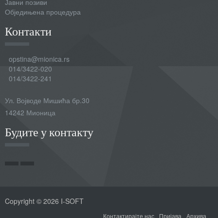
Јавни позиви
Обједињена процедура
Контакти
opstina@mionica.rs
014/3422-020
014/3422-241
Ул. Војводе Мишића бр.30
14242 Мионица
Будите у контакту
Copyright © 2026 I-SOFT
Контактирајте нас
Пријава
Архива