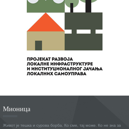
Мионица
Живот је тешка и сурова борба. Ко сме, тај може. Ко не зна за