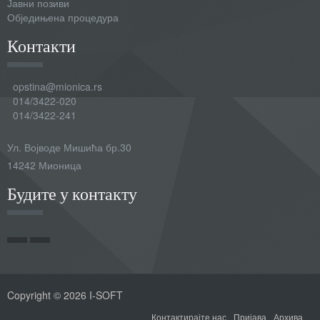
Јавни позиви
Обједињена процедура
Контакти
opstina@mionica.rs
014/3422-020
014/3422-241
Ул. Војводе Мишића бр.30
14242 Мионица
Будите у контакту
Copyright © 2026 I-SOFT
Контактирајте нас
Пријава
Архива