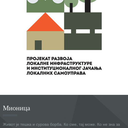
Мионица
Живот је тешка и сурова борба. Ко сме, тај може. Ко не зна за