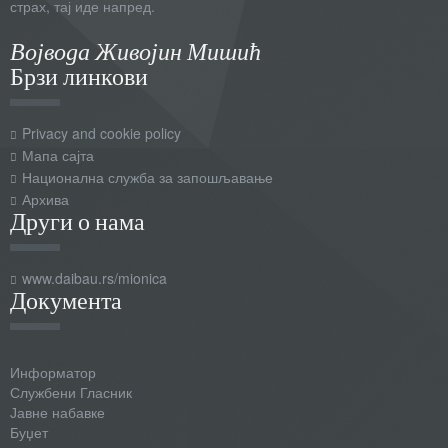
страх, тај иде напред.
Војвода Живојин Мишић
Брзи линкови
Privacy and cookie policy
Мапа сајта
Национална служба за запошљавање
Архива
Други о нама
www.daibau.rs/mionica
Документа
Информатор
Службени Гласник
Јавне набавке
Буџет