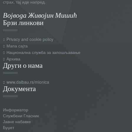
страх, тај иде напред.
Војвода Живојин Мишић
Брзи линкови
Privacy and cookie policy
Мапа сајта
Национална служба за запошљавање
Архива
Други о нама
www.daibau.rs/mionica
Документа
Информатор
Службени Гласник
Јавне набавке
Буџет