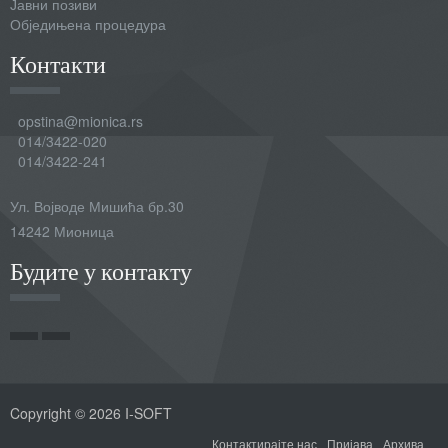
Јавни позиви
Обједињена процедура
Контакти
opstina@mionica.rs
014/3422-020
014/3422-241
Ул. Војводе Мишића бр.30
14242 Мионица
Будите у контакту
Copyright © 2026 I-SOFT
Контактирајте нас
Пријава
Архива