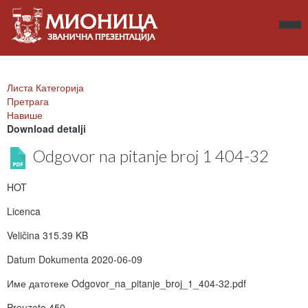
Листа Категорија
Претрага
Навише
Download detalji
Odgovor na pitanje broj 1 404-32
HOT
Licenca
Veličina
315.39 KB
Datum Dokumenta
2020-06-09
Име датотеке
Odgovor_na_pitanje_broj_1_404-32.pdf
Preuzeto
450