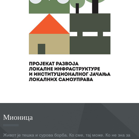
Мионица
Живот је тешка и сурова борба. Ко сме, тај може. Ко не зна за