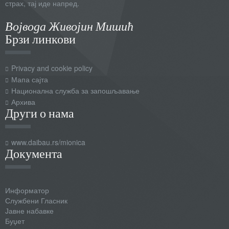
страх, тај иде напред.
Војвода Живојин Мишић
Брзи линкови
Privacy and cookie policy
Мапа сајта
Национална служба за запошљавање
Архива
Други о нама
www.daibau.rs/mionica
Документа
Информатор
Службени Гласник
Јавне набавке
Буџет