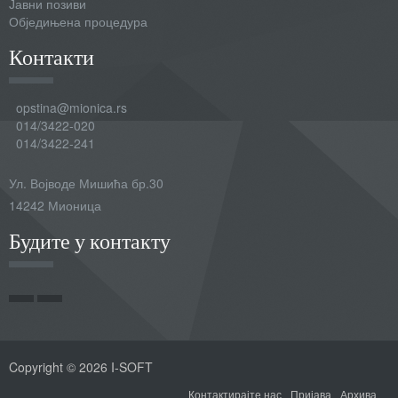
Јавни позиви
Обједињена процедура
Контакти
opstina@mionica.rs
014/3422-020
014/3422-241
Ул. Војводе Мишића бр.30
14242 Мионица
Будите у контакту
Copyright © 2026 I-SOFT
Контактирајте нас
Пријава
Архива