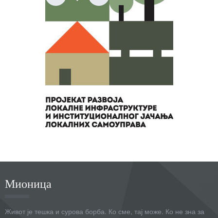
Мионица
Живот је тешка и сурова борба. Ко сме, тај може. Ко не зна за