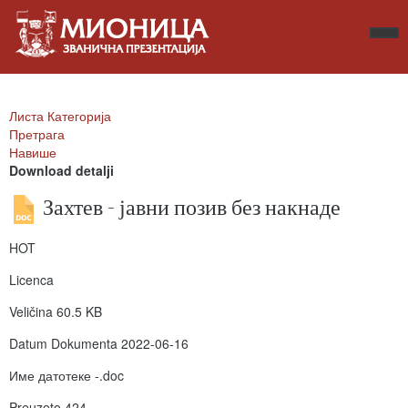
Листа Категорија
Претрага
Навише
Download detalji
Захтев - јавни позив без накнаде
HOT
Licenca
Veličina
60.5 KB
Datum Dokumenta
2022-06-16
Име датотеке
-.doc
Preuzeto
424