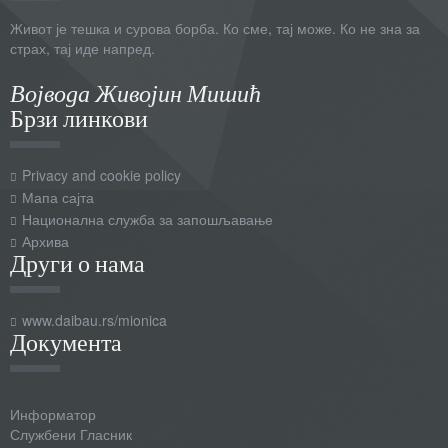
Живот је тешка и сурова борба. Ко сме, тај може. Ко не зна за
страх, тај иде напред.
Војвода Живојин Мишић
Брзи линкови
Privacy and cookie policy
Мапа сајта
Национална служба за запошљавање
Архива
Други о нама
www.daibau.rs/mionica
Документа
Информатор
Службени Гласник