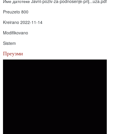
Име датотеке
Javni-poziv-za-podnosenje-prij...uza.pdf
Preuzeto
800
Kreirano
2022-11-14
Modifikovano
Sistem
Преузми