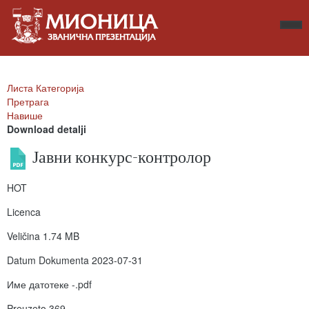
Листа Категорија
Претрага
Навише
Download detalji
Јавни конкурс-контролор
HOT
Licenca
Veličina
1.74 MB
Datum Dokumenta
2023-07-31
Име датотеке
-.pdf
Preuzeto
369