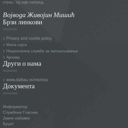
страх, тај иде напред.
Војвода Живојин Мишић
Брзи линкови
Privacy and cookie policy
Мапа сајта
Национална служба за запошљавање
Архива
Други о нама
www.daibau.rs/mionica
Документа
Информатор
Службени Гласник
Јавне набавке
Буџет