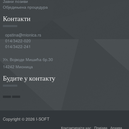
Јавни позиви
Обједињена процедура
Контакти
opstina@mionica.rs
014/3422-020
014/3422-241
Ул. Војводе Мишића бр.30
14242 Мионица
Будите у контакту
Copyright © 2026 I-SOFT
Контактирајте нас
Пријава
Архива