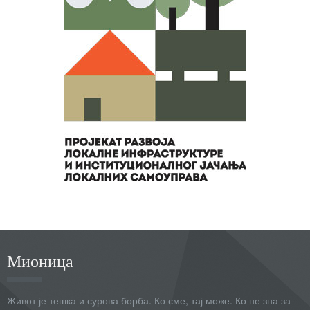
Мионица
Живот је тешка и сурова борба. Ко сме, тај може. Ко не зна за