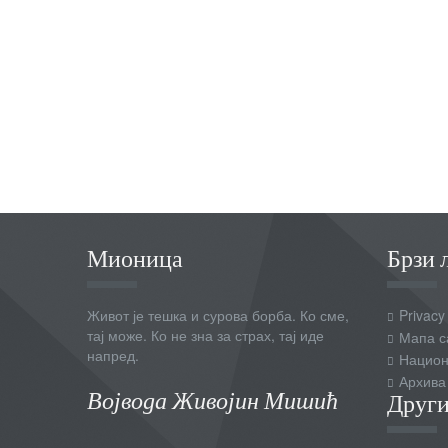
Мионица
Брзи 
Живот је тешка и сурова борба. Ко сме,
Privacy
тај може. Ко не зна за страх, тај иде
Мапа с
напред.
Национ
Архива
Војвода Живојин Мишић
Други