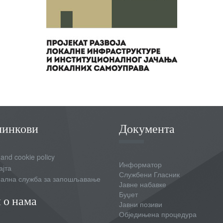
линкови
Документа
 and cookie policy
Информатор
ајта
Службени Гласник
ална служба за запошљавање
Јавне набавке
Буџет
 о нама
Јавни позиви
Обједињена процедура