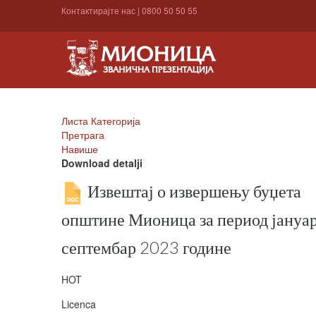
Контактирајте нас
|
0800 50 50 55
Листа Категорија
Претрага
Навише
Download detalji
Извештај о извершењу буџета
општине Мионица за период јануар
септембар 2023 године
HOT
Licenca