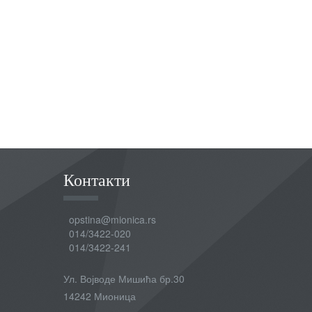
Контакти
opstina@mionica.rs
014/3422-020
014/3422-241
Ул. Војводе Мишића бр.30
14242 Мионица