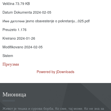
Veličina
73.79 KB
Datum Dokumenta
2024-02-05
Име датотеке
javno obavestenje o pokretanju...025.pdf
Preuzeto
1.176
Kreirano
2024-01-26
Modifikovano
2024-02-05
Sistem
Преузми
Powered by jDownloads
Мионица
Живот је тешка и сурова борба. Ко сме, тај може. Ко не зна за