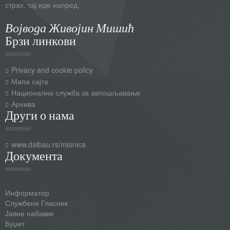
страх, тај иде напред.
Војвода Живојин Мишић
Брзи линкови
Privacy and cookie policy
Мапа сајта
Национална служба за запошљавање
Архива
Други о нама
www.daibau.rs/mionica
Документа
Информатор
Службени Гласник
Јавне набавке
Буџет