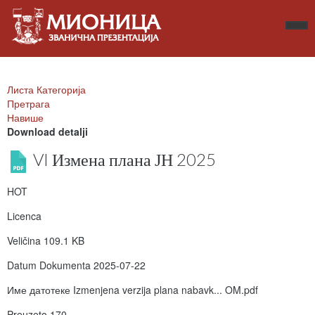
Листа Категорија
Претрага
Навише
Download detalji
VI Измена плана ЈН 2025
HOT
Licenca
Veličina
109.1 KB
Datum Dokumenta
2025-07-22
Име датотеке
Izmenjena verzija plana nabavk... OM.pdf
Preuzeto
170