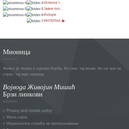
Огласна т...
Јавни поз...
Избори
ИНТЕРНА �...
Мионица
Живот је тешка и сурова борба. Ко сме, тај може. Ко не зна за
страх, тај иде напред.
Војвода Живојин Мишић
Брзи линкови
Privacy and cookie policy
Мапа сајта
Национална служба за запошљавање