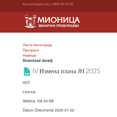
Контактирајте нас
|
0800 50 50 55
Листа Категорија
Претрага
Навише
Download detalji
IV Измена плана ЈН 2025
HOT
Licenca
Veličina
108.54 KB
Datum Dokumenta
2025-07-22