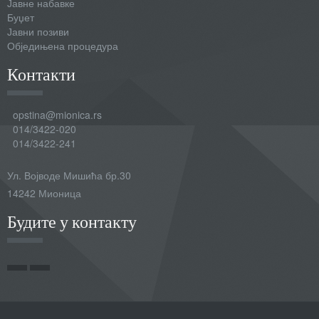
Јавне набавке
Буџет
Јавни позиви
Обједињена процедура
Контакти
opstina@mionica.rs
014/3422-020
014/3422-241
Ул. Војводе Мишића бр.30
14242 Мионица
Будите у контакту