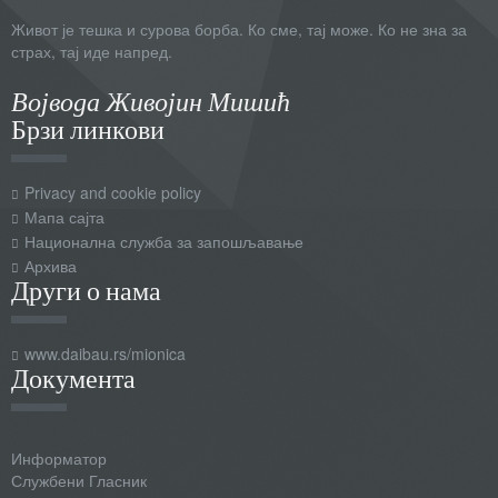
Живот је тешка и сурова борба. Ко сме, тај може. Ко не зна за
страх, тај иде напред.
Војвода Живојин Мишић
Брзи линкови
Privacy and cookie policy
Мапа сајта
Национална служба за запошљавање
Архива
Други о нама
www.daibau.rs/mionica
Документа
Информатор
Службени Гласник