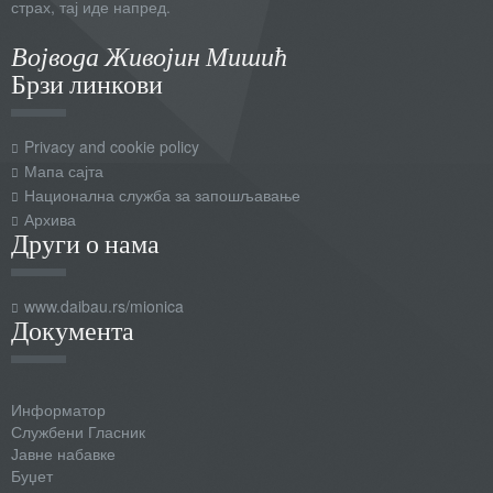
страх, тај иде напред.
Војвода Живојин Мишић
Брзи линкови
Privacy and cookie policy
Мапа сајта
Национална служба за запошљавање
Архива
Други о нама
www.daibau.rs/mionica
Документа
Информатор
Службени Гласник
Јавне набавке
Буџет