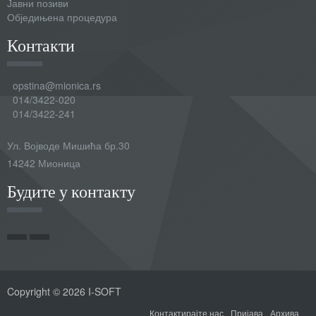
Јавни позиви
Обједињена процедура
Контакти
opstina@mionica.rs
014/3422-020
014/3422-241
Ул. Војводе Мишића бр.30
14242 Мионица
Будите у контакту
Copyright © 2026 I-SOFT
Контактирајте нас
Пријава
Архива