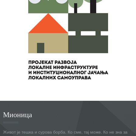
Мионица
Живот је тешка и сурова борба. Ко сме, тај може. Ко не зна за