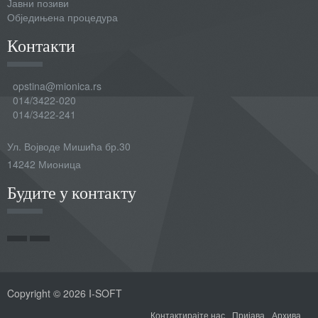
Јавни позиви
Обједињена процедура
Контакти
opstina@mionica.rs
014/3422-020
014/3422-241
Ул. Војводе Мишића бр.30
14242 Мионица
Будите у контакту
Copyright © 2026 I-SOFT
Контактирајте нас
Пријава
Архива