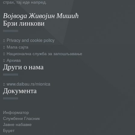
страх, тај иде напред.
Војвода Живојин Мишић
Брзи линкови
Privacy and cookie policy
Мапа сајта
Национална служба за запошљавање
Архива
Други о нама
www.daibau.rs/mionica
Документа
Информатор
Службени Гласник
Јавне набавке
Буџет