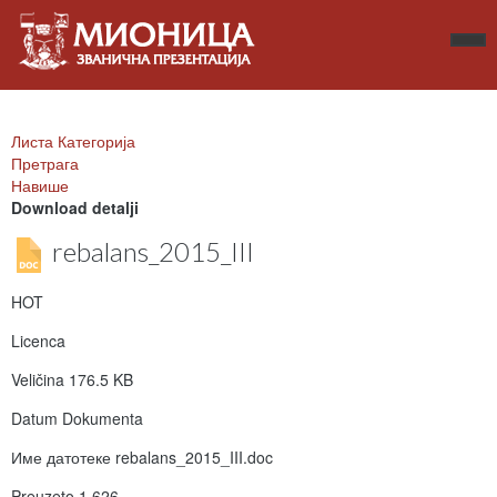
Листа Категорија
Претрага
Навише
Download detalji
rebalans_2015_III
HOT
Licenca
Veličina
176.5 KB
Datum Dokumenta
Име датотеке
rebalans_2015_III.doc
Preuzeto
1.626