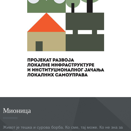
Мионица
Живот је тешка и сурова борба. Ко сме, тај може. Ко не зна за