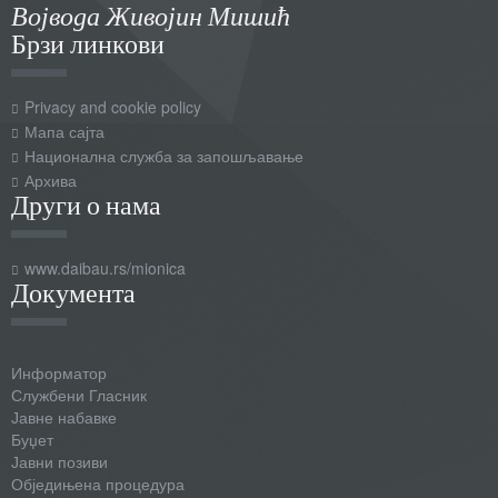
Војвода Живојин Мишић
Брзи линкови
Privacy and cookie policy
Мапа сајта
Национална служба за запошљавање
Архива
Други о нама
www.daibau.rs/mionica
Документа
Информатор
Службени Гласник
Јавне набавке
Буџет
Јавни позиви
Обједињена процедура