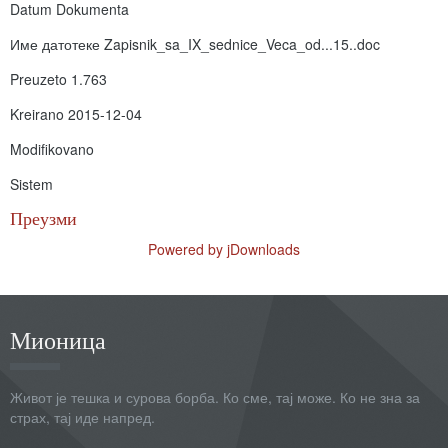
Datum Dokumenta
Име датотеке
Zapisnik_sa_IX_sednice_Veca_od...15..doc
Preuzeto
1.763
Kreirano
2015-12-04
Modifikovano
Sistem
Преузми
Powered by jDownloads
Мионица
Живот је тешка и сурова борба. Ко сме, тај може. Ко не зна за
страх, тај иде напред.