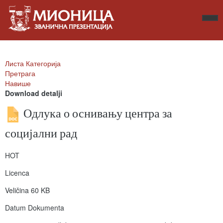
Листа Категорија
Претрага
Навише
Download detalji
Одлука о оснивању центра за
социјални рад
HOT
Licenca
Veličina
60 KB
Datum Dokumenta