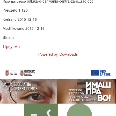
Име датотеке
odluka-o-osnivanju-centra-za-s...rad.doc
Preuzeto
1.120
Kreirano
2015-12-16
Modifikovano
2015-12-16
Sistem
Преузми
Powered by jDownloads