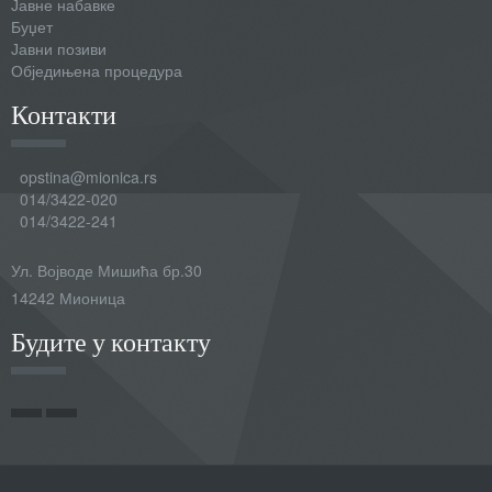
Јавне набавке
Буџет
Јавни позиви
Обједињена процедура
Контакти
opstina@mionica.rs
014/3422-020
014/3422-241
Ул. Војводе Мишића бр.30
14242 Мионица
Будите у контакту