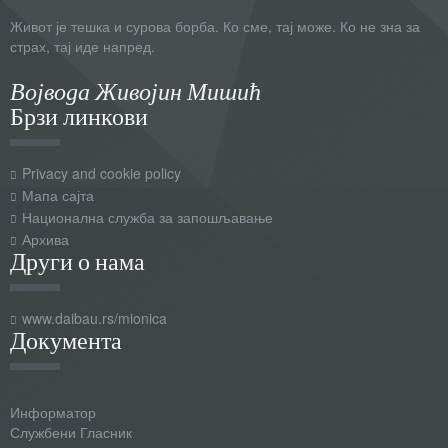
Живот је тешка и сурова борба. Ко сме, тај може. Ко не зна за
страх, тај иде напред.
Војвода Живојин Мишић
Брзи линкови
Privacy and cookie policy
Мапа сајта
Национална служба за запошљавање
Архива
Други о нама
www.daibau.rs/mionica
Документа
Информатор
Службени Гласник