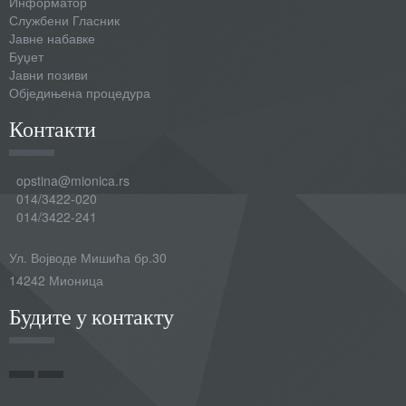
Информатор
Службени Гласник
Јавне набавке
Буџет
Јавни позиви
Обједињена процедура
Контакти
opstina@mionica.rs
014/3422-020
014/3422-241
Ул. Војводе Мишића бр.30
14242 Мионица
Будите у контакту