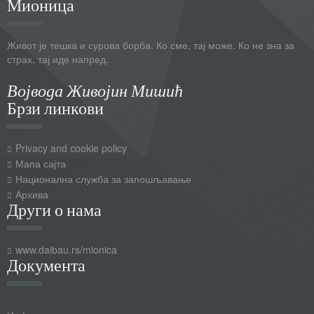
Мионица
Живот је тешка и сурова борба. Ко сме, тај може. Ко не зна за
страх, тај иде напред.
Војвода Живојин Мишић
Брзи линкови
Privacy and cookie policy
Мапа сајта
Национална служба за запошљавање
Архива
Други о нама
www.daibau.rs/mionica
Документа