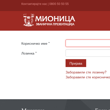
Контактирајте нас
|
0800 50 50 55
Корисничко име
*
Лозинка
*
Пријава
Заборавили сте лозинку?
Заборавили сте корисничк