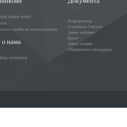
линкови
Документа
 and cookie policy
Информатор
ајта
Службени Гласник
ална служба за запошљавање
Јавне набавке
Буџет
 о нама
Јавни позиви
Обједињена процедура
bau.rs/mionica