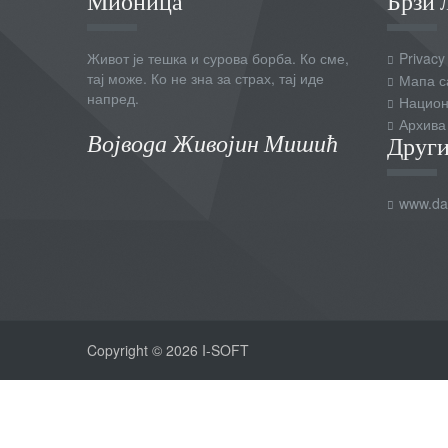
Мионица
Брзи 
Живот је тешка и сурова борба. Ко сме,
Privacy
тај може. Ко не зна за страх, тај иде
Мапа с
напред.
Национ
Архива
Војвода Живојин Мишић
Други
www.dai
Copyright © 2026 I-SOFT