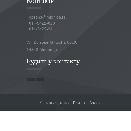
Контакти
opstina@mionica.rs
014/3422-020
014/3422-241
Ул. Војводе Мишића бр.30
14242 Мионица
Будите у контакту
Контактирајте нас
Пријава
Архива