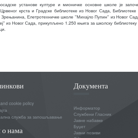
осадске установе културе и мионичке основне школе је започе
 Црвеног крста и Градске библиотеке из Новог Сада, Библиотеке
 Зрењанина, Елетротехничке школе ''Михајло Пупин'' из Новог Сада
теј'' из Новог Сада, прикупљено 1.250 књига за школску библиотек
ци.
линкови
Документа
 and cookie policy
Информатор
ајта
Службени Гласник
ална служба за запошљавање
Јавне набавке
Буџет
 о нама
Јавни позиви