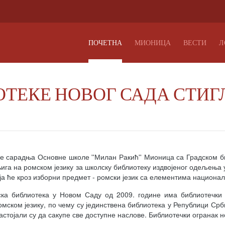
ПОЧЕТНА
МИОНИЦА
ВЕСТИ
Л
ОТЕКЕ НОВОГ САДА СТИГ
е сарадња Основне школе ''Милан Ракић'' Мионица са Градском би
ига на ромском језику за школску библиотеку издвојеног одељења 
ја ће кроз изборни предмет - ромски језик са елементима национал
ска библиотека у Новом Саду од 2009. године има библиотечки
мском језику, по чему су јединствена библиотека у Републици Срби
настојали су да сакупе све доступне наслове. Библиотечки огранак