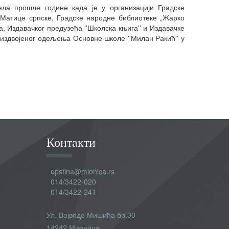
ла прошле године када је у организацији Градске
 Матице српске, Градске народне библиотеке „Жарко
, Издавачког предузећа ''Школска књига'' и Издавачке
у издвојеног одељења Основне школе ''Милан Ракић'' у
Контакти
opstina@mionica.rs
014/3422-020
014/3422-241
Ул. Војводе Мишића бр.30
14242 Мионица