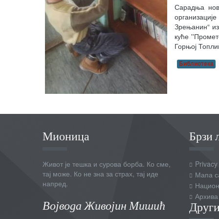
Сарадња нов
организације
Зрењанин“ из
куће ''Проме
Горњој Топли
Библиотека
Мионица
Брзи 
Живот је тешка и сурова борба. Ко сме,
Privacy
тај може. Ко не зна за страх, тај иде
Мапа с
напред.
Национ
Архива
Војвода Живојин Мишић
Други