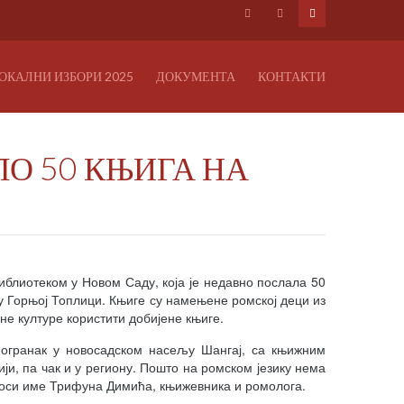
ОКАЛНИ ИЗБОРИ 2025
ДОКУМЕНТА
КОНТАКТИ
ЛО 50 КЊИГА НА
блиотеком у Новом Саду, која је недавно послала 50
у Горњој Топлици. Књиге су намењене ромској деци из
не културе користити добијене књиге.
 огранак у новосадском насељу Шангај, са књижним
ји, па чак и у региону. Пошто на ромском језику нема
 носи име Трифуна Димића, књижевника и ромолога.