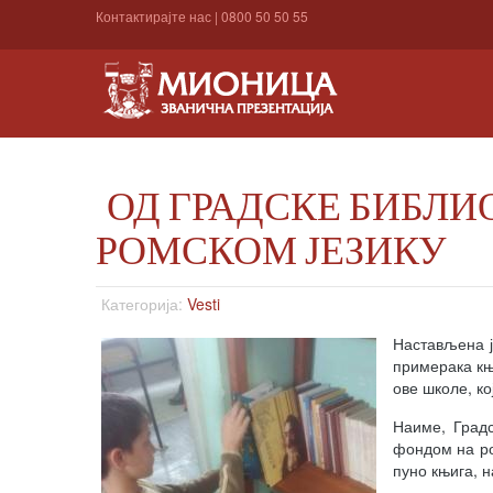
Контактирајте нас
|
0800 50 50 55
ОД ГРАДСКЕ БИБЛИ
РОМСКОМ ЈЕЗИКУ
Категорија:
Vesti
Настављена ј
примерака књ
ове школе, ко
Наиме, Град
фондом на ро
пуно књига, 