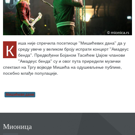
К
иша није спречила посетиоце ''Мишићевих дана'' да у
среду увече у великом броју испрати концерт ''Амадеус
бенда''. Предвођени Бојаном Тасићем Џајом чланови
''Амадеус бенда'' су и овог пута приредили музички
спектакл на Тргу војводе Мишића на одушевљење публике,
посебно млађе популације.
Мишићеви дани
Мионица