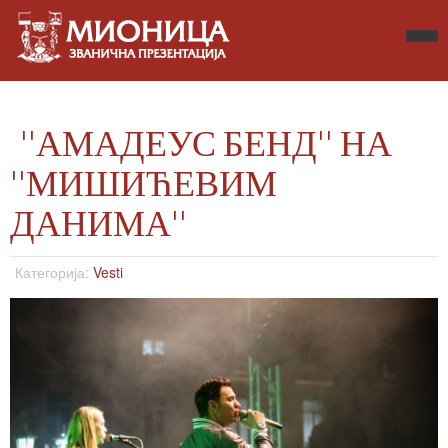
''АМАДЕУС БЕНД'' НА
''МИШИЋЕВИМ
ДАНИМА''
Категорија:
Vesti