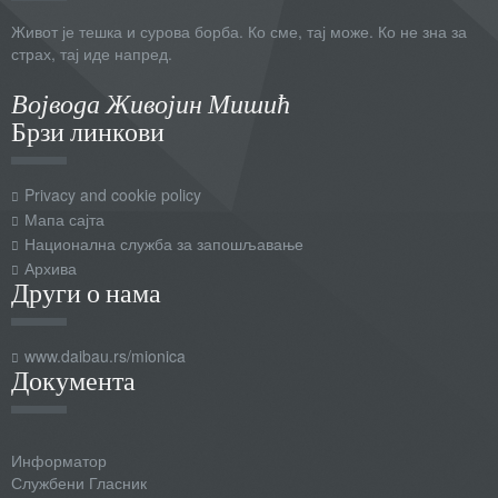
Живот је тешка и сурова борба. Ко сме, тај може. Ко не зна за
страх, тај иде напред.
Војвода Живојин Мишић
Брзи линкови
Privacy and cookie policy
Мапа сајта
Национална служба за запошљавање
Архива
Други о нама
www.daibau.rs/mionica
Документа
Информатор
Службени Гласник