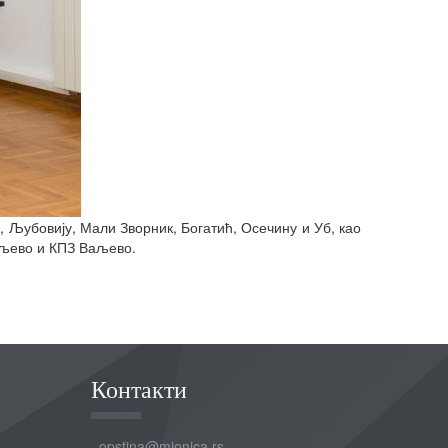
 Љубовију, Мали Зворник, Богатић, Осечину и Уб, као
аљево и КПЗ Ваљево.
Контакти
opstina@mionica.rs