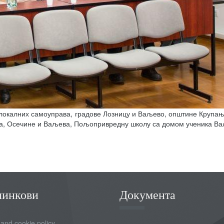
локалних самоуправа, градове Лозницу и Ваљево, општине Крупањ,
ића, Осечине и Ваљева, Пољопривредну школу са домом ученика В
линкови
Документа
 and cookie policy