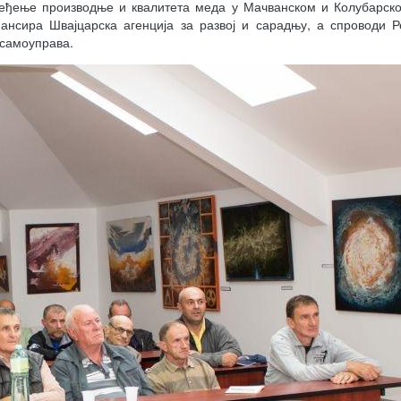
ређење производње и квалитета меда у Мачванском и Колубарск
нансира Швајцарска агенција за развој и сарадњу, а спроводи 
 самоуправа.