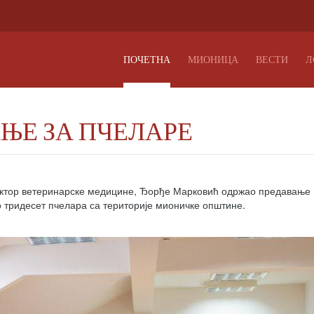
ПОЧЕТНА
МИОНИЦА
ВЕСТИ
Л
ЊЕ ЗА ПЧЕЛАРЕ
октор ветеринарске медицине, Ђорђе Марковић одржао предавање 
о тридесет пчелара са територије мионичке општине.