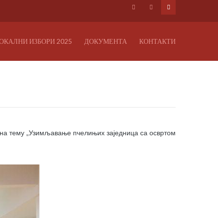
ОКАЛНИ ИЗБОРИ 2025
ДОКУМЕНТА
КОНТАКТИ
на тему „Узимљавање пчелињих заједница са освртом