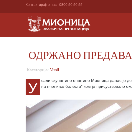
Контактирајте нас
|
0800 50 50 55
ОДРЖАНО ПРЕДАВА
Категорија:
Vesti
У
сали скупштине општине Мионица данас је д
на пчелиње болести“ ком је присуствовало ок