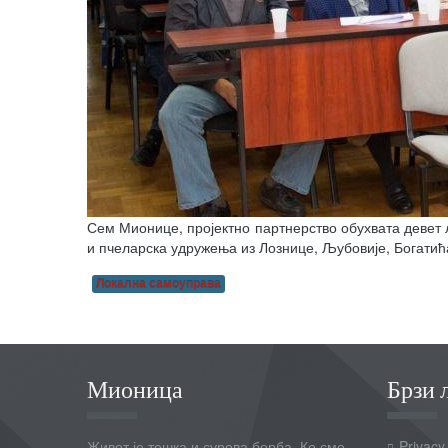
Сем Мионице, пројектно партнерство обухвата девет 
и пчеларска удружења из Лознице, Љубовије, Богат
Локална самоуправа
Мионица
Брзи 
Живот је тешка и сурова борба. Ко сме,
Privacy