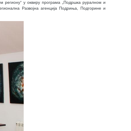
ом региону“ у оквиру програма „Подршка руралном и
Регионална Развојна агенција Подриња, Подгорине и