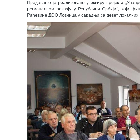
Предавање је реализовано у оквиру пројекта „Унап
регионалном развоју у Републици Србији“, који фи
Рађевине ДОО Лозница у сарадњи са девет локалних