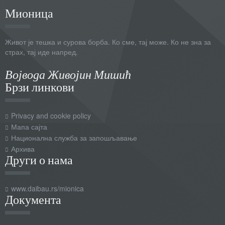
Мионица
Живот је тешка и сурова борба. Ко сме, тај може. Ко не зна за
страх, тај иде напред.
Војвода Живојин Мишић
Брзи линкови
Privacy and cookie policy
Мапа сајта
Национална служба за запошљавање
Архива
Други о нама
www.daibau.rs/mionica
Документа