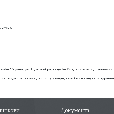
 ујутру.
важиће 15 дана, до 1. децембра, када ће Влада поново одлучивати 
 апелује грађанима да поштују мере, како би се сачували здравље 
линкови
Документа