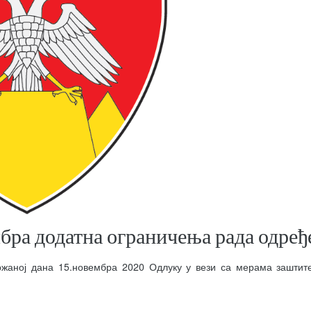
бра додатна ограничења рада одређ
држаној дана 15.новембра 2020 Одлуку у вези са мерама заштит