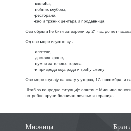
-кафића,
-ноћних клубова,
-ресторана,
-као и тржних центара и продавница.
Ови објекти ће бити затворени од 21 час до пет часова
Од ове мере изузете су :
-апотеке,
-достава хране,
-пумпе за точење горива
-и привреда која ради и трећу смену.
Ове мере ступају на снагу у уторак, 17. новембра, и 
Штаб за ванредне ситуације општине Мионица поновио
потребно пружи болничко лечење и терапија.
Мионица
Брзи 