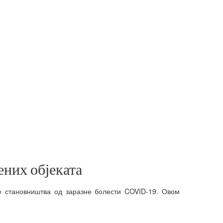
ених објеката
е становништва од заразне болести COVID-19. Овом