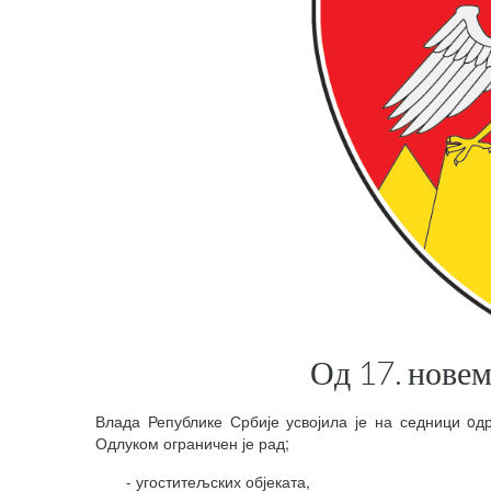
Од 17. новем
Влада Републике Србије усвојила је на седници o
Одлуком ограничен је рад;
- угоститељских објеката,