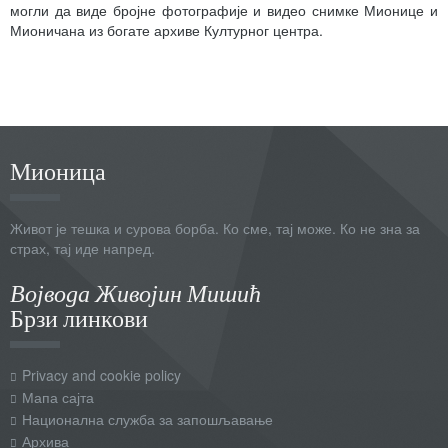
могли да виде бројне фотографије и видео снимке Мионице и
Мионичана из богате архиве Културног центра.
Мионица
Живот је тешка и сурова борба. Ко сме, тај може. Ко не зна за
страх, тај иде напред.
Војвода Живојин Мишић
Брзи линкови
Privacy and cookie policy
Мапа сајта
Национална служба за запошљавање
Архива