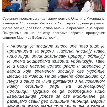
Свечаним програмом у Културном центру, Oпштина Мионица је
у четвртак 14. јануара обележила 126 година од када је указом
краља Александра Обреновића Мионица проглашена за варош.
Присутнима се на почетку програма обратио председник
општине Мионица Бобан Јанковић.
- Мионица је настала много пре него што је
проглашена за варош. Насеља настају тако
што људи припитомљавају природу, обликују
је према потребама живота, урбанизују. Тако
је и наше насеље полако расло и прерасло у
варош која временом постаје све удобније
место за живот. Наше највеће богатство су
људи и зато се и на државном и на локалном
нивоу озбиљно ради на популационој
политици. Трудимо се да обезбедимо што
квалитетније услове за све Мионичане, да
развијамо сваки део општине Мионица. Варош
Мионица представља срце Општине, а када је