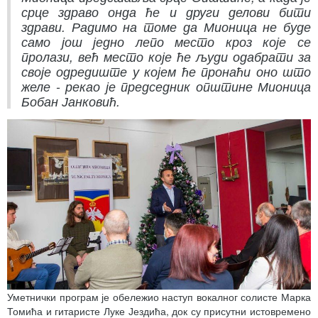
срце здраво онда ће и други делови бити
здрави. Радимо на томе да Мионица не буде
само још једно лепо место кроз које се
пролази, већ место које ће људи одабрати за
своје одредиште у којем ће пронаћи оно што
желе - рекао је председник општине Мионица
Бобан Јанковић.
Уметнички програм је обележио наступ вокалног солисте Марка
Томића и гитаристе Луке Јездића, док су присутни истовремено