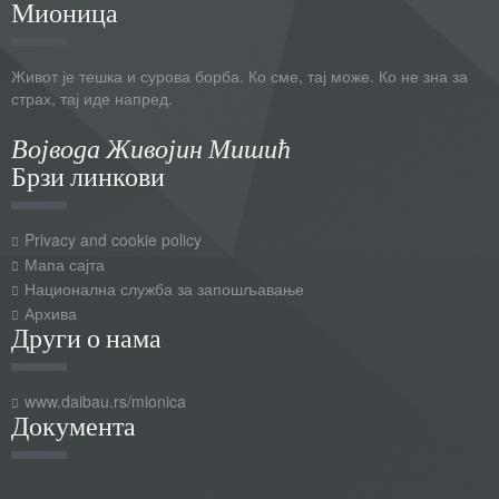
Мионица
Живот је тешка и сурова борба. Ко сме, тај може. Ко не зна за
страх, тај иде напред.
Војвода Живојин Мишић
Брзи линкови
Privacy and cookie policy
Мапа сајта
Национална служба за запошљавање
Архива
Други о нама
www.daibau.rs/mionica
Документа