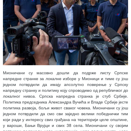
Мионичани су масовно дошли да подрже листу Српске
напредне странке за локалне изборе у Мионици и тиме су још
једном потврдили да имају апсолутно поверење у Српску
напредну странку и политику коју спроводимо од републичког до
локалног нивоа. Српска напредна странка је стуб Србије.
Политика председника Александра Вучића и Владе Србије јесте
политика развоја, бољи живот сваког човека. Мионичани су још
једном потврдили да смо сви заједно велики победнички тим
који ради у интересу свих грађана на територији целе општине,
у вароши, Бањи Врујци и свих 38 села. Мионичани су својим