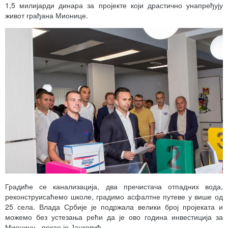
1,5 милијарди динара за пројекте који драстично унапређују
живот грађана Мионице.
Градиће се канализација, два пречистача отпадних вода,
реконструисаћемо школе, градимо асфалтне путеве у више од
25 села. Влада Србије је подржала велики број пројеката и
можемо без устезања рећи да је ово година инвестиција за
Мионицу - рекао је Јанковић.