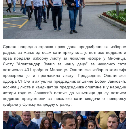
Српска напредна странка првог дана предвиђеног за изборне
радње, за мање од осам сати прикупила је потписе подршке и
прва предала изборну листу за локалне изборе у Мионици.
Листу "Александар Вучић за нашу децу" за неколико сати
потписало 431 грађана Мионице. Општинска изборна комисија
проверила је и прогласила листу. Председник Општинског
одбора СНС-а и актуелни председник општине Бобан Јанковић,
носилац листе и кандидат за председника општине и у наредне
четири године. Јанковић истиче да чињеница да су потписи
подршке прикупљени за неколико сати сведочи о поверењу
грађана у Српску напредну странку.