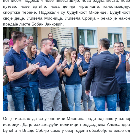
потписом подржали нове инвестиције, нова радна места, нове
путеве, нове вртиће, нова дечија игралишта, канализацију,
спортске терене. Подржали су будућност Мионице. Будућност
своје деце. Живела Мионица. Живела Србија - рекао је након
предаје листе Бобан Јанковић.
Он је истакао да се у општини Мионица ради највише у њеној
историји. Да је захваљујући политици председника Александра
Вучића и Владе Србије само у овој години обезбеђено више од