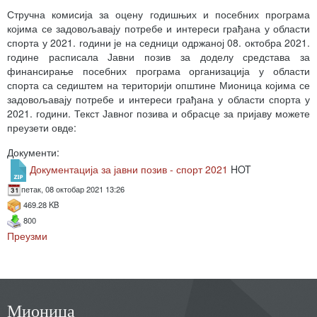
Стручна комисија за оцену годишњих и посебних програма
којима се задовољавају потребе и интереси грађана у области
спорта у 2021. години је на седници одржаној 08. октобра 2021.
године расписала Јавни позив за доделу средстава за
финансирање посебних програма организација у области
спорта са седиштем на територији општине Мионица којима се
задовољавају потребе и интереси грађана у области спорта у
2021. години. Текст Јавног позива и обрасце за пријаву можете
преузети овде:
Документи:
Документација за јавни позив - спорт 2021
HOT
петак, 08 октобар 2021 13:26
469.28 KB
800
Преузми
Мионица