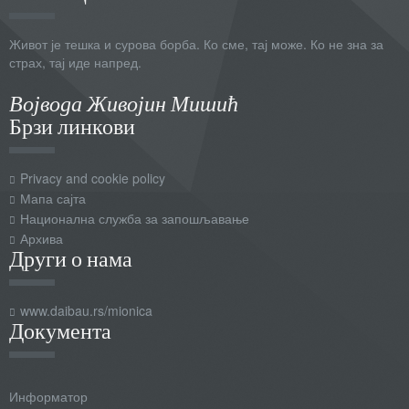
Живот је тешка и сурова борба. Ко сме, тај може. Ко не зна за
страх, тај иде напред.
Војвода Живојин Мишић
Брзи линкови
Privacy and cookie policy
Мапа сајта
Национална служба за запошљавање
Архива
Други о нама
www.daibau.rs/mionica
Документа
Информатор