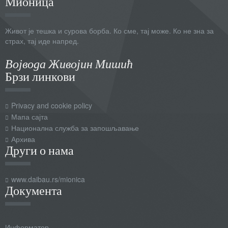
Мионица
Живот је тешка и сурова борба. Ко сме, тај може. Ко не зна за
страх, тај иде напред.
Војвода Живојин Мишић
Брзи линкови
Privacy and cookie policy
Мапа сајта
Национална служба за запошљавање
Архива
Други о нама
www.daibau.rs/mionica
Документа
Информатор