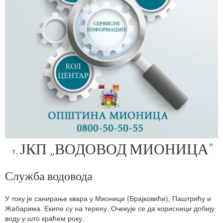
ЈКП „ВОДОВОД МИОНИЦА”
Служба водовода
У току је санирање квара у Мионици (Брајковићи), Паштрићу и
Жабарима. Екипе су на терену. Очекује се да корисници добију
воду у што краћем року.