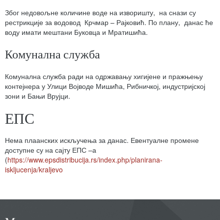
Због недовољне количине воде на изворишту, на снази су
рестрикције за водовод Крчмар – Рајковић. По плану, данас ће
воду имати мештани Буковца и Мратишића.
Комунална служба
Комунална служба ради на одржавању хигијене и пражњењу
контејнера у Улици Војводе Мишића, Рибничкој, индустријској
зони и Бањи Врујци.
ЕПС
Нема плаанских искључења за данас. Евентуалне промене
доступне су на сајту ЕПС –а
(
https://www.epsdistribucija.rs/index.php/planirana-
iskljucenja/kraljevo