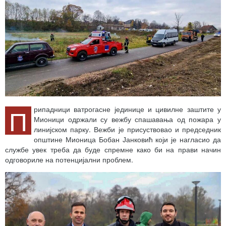
П
рипадници ватрогасне јединице и цивилне заштите у
Мионици одржали су вежбу спашавања од пожара у
линијском парку. Вежби је присуствовао и председник
општине Мионица Бобан Јанковић који је нагласио да
службе увек треба да буде спремне како би на прави начин
одговориле на потенцијални проблем.