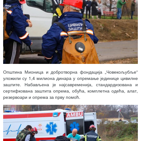
Општина Мионица и добротворна фондација „Човекољубље“
уложили су 1,4 милиона динара у опремање јединице цивилне
заштите. Набављена је најсавременија, стандардизована и
сертифкована заштита опрема, обућа, комплетна одећа, алат,
резервоари и опрема за прву помоћ.