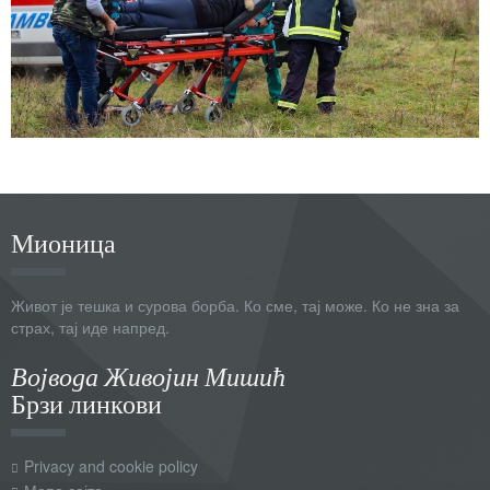
Мионица
Живот је тешка и сурова борба. Ко сме, тај може. Ко не зна за
страх, тај иде напред.
Војвода Живојин Мишић
Брзи линкови
Privacy and cookie policy
Мапа сајта