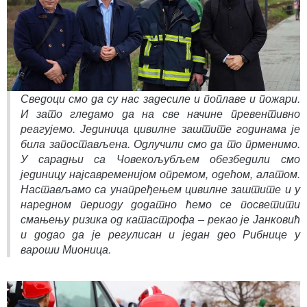
Сведоци смо да су нас задесиле и поплаве и пожари.
И зато гледамо да на све начине превентивно
реагујемо. Јединица цивилне заштите годинама је
била запостављена. Одлучили смо да то прменимо.
У сарадњи са Човекољубљем обезбедили смо
јединицу најсавременијом опремом, одећом, алатом.
Настављамо са унапређењем цивилне заштите и у
наредном периоду додатно ћемо се посветити
смањењу ризика од катастрофа – рекао је Јанковић
и додао да је регулисан и један део Рибнице у
вароши Мионица.