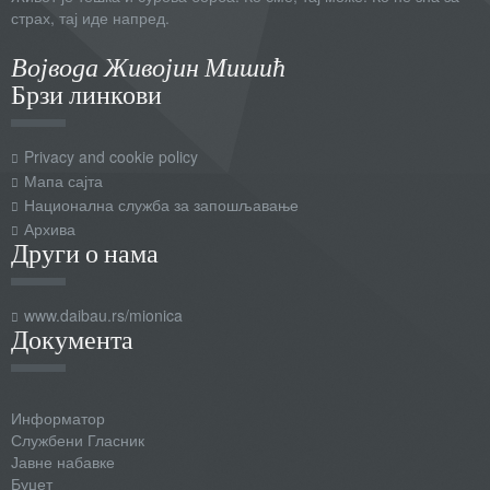
страх, тај иде напред.
Војвода Живојин Мишић
Брзи линкови
Privacy and cookie policy
Мапа сајта
Национална служба за запошљавање
Архива
Други о нама
www.daibau.rs/mionica
Документа
Информатор
Службени Гласник
Јавне набавке
Буџет