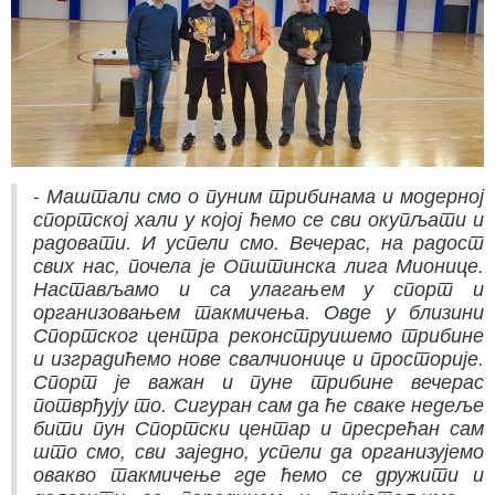
- Маштали смо о пуним трибинама и модерној
спортској хали у којој ћемо се сви окупљати и
радовати. И успели смо. Вечерас, на радост
свих нас, почела је Општинска лига Мионице.
Настављамо и са улагањем у спорт и
организовањем такмичења. Овде у близини
Спортског центра реконструишемо трибине
и изградићемо нове свалчионице и просторије.
Спорт је важан и пуне трибине вечерас
потврђују то. Сигуран сам да ће сваке недеље
бити пун Спортски центар и пресрећан сам
што смо, сви заједно, успели да организујемо
овакво такмичење где ћемо се дружити и