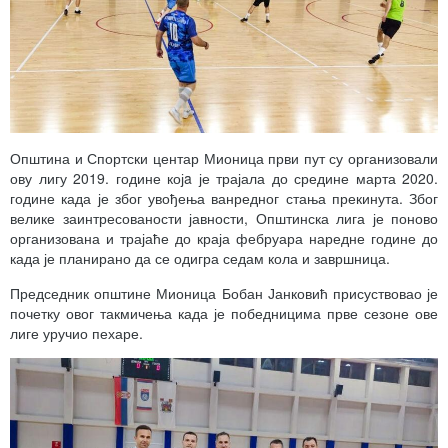
Општина и Спортски центар Мионица први пут су организовали
ову лигу 2019. године којa је трајала до средине марта 2020.
године када је због увођења ванредног стања прекинута. Због
велике заинтресованости јавности, Општинска лига је поново
организована и трајаће до краја фебруара наредне године до
када је планирано да се одигра седам кола и завршница.
Председник општине Мионица Бобан Јанковић присуствовао је
почетку овог такмичења када је победницима прве сезоне ове
лиге уручио пехаре.