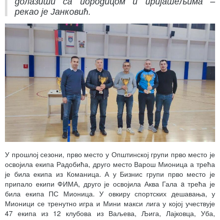
долазити са породицом и пријатељима –
рекао је Јанковић.
У прошлој сезони, прво место у Општинској групи прво место је
освојила екипа Радобића, друго место Варош Мионица а трећа
је била екипа из Команица. А у Бизнис групи прво место је
припало екипи ФИМА, друго је освојила Аква Гала a трећа је
била екипа ПС Мионица. У овкиру спортских дешавања, у
Мионици се тренутно игра и Мини макси лига у којој учествује
47 екипа из 12 клубова из Ваљева, Љига, Лајковца, Уба,