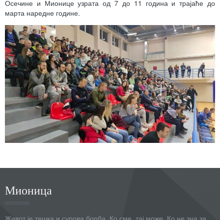
Осечине и Мионице узрата од 7 до 11 година и трајаће до
марта наредне године.
Мионица
Живот је тешка и сурова борба. Ко сме, тај може. Ко не зна за