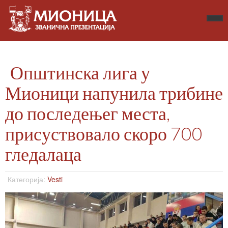
Општинска лига у
Мионици напунила трибине
до последењег места,
присуствовало скоро 700
гледалаца
Категорија:
Vesti