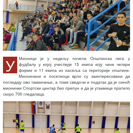
У
Мионици је у недељу почела Општинска лига у
фудбалу у којој учествује 15 екипа коју чине четири
фирме и 11 екипа из насеља са територије општине.
Мионичани и посетиоци врло су заинтересовани да
погледају ово такмичење, а томе сведочи и податак да је синоћ
мионички Спортски центар био препун и да је утакмице пратило
скоро 700 гледалаца.