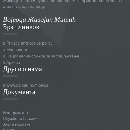
Живот је тешка и сурова борба. Ко сме, тај може. Ко не зна за
страх, тај иде напред.
Војвода Живојин Мишић
Брзи линкови
Privacy and cookie policy
Мапа сајта
Национална служба за запошљавање
Архива
Други о нама
www.daibau.rs/mionica
Документа
Информатор
Службени Гласник
Јавне набавке
Буџет