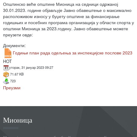
Општинско веће општине Мионица на седници одржаној
30.01.2023. године објављује Јавно обавештење о максимално
расположивом износу у буџету општине за финансирање
годишњих и посебних програма организација у области спорта у
општини Мионица за 2023.годину. Јавно обавештење можете
преузети овде:
Документи:
Годињи план рада одељења за инспекцијске послове 2023
HOT
уторак, 31 јануар 2023 09:27
71.67 KB
723
Преузми
Мионица