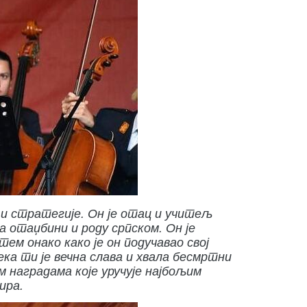
 и стратегије. Он је отац и учитељ
 отаџбини и роду српском. Он је
ем онако како је он подучавао свој
ека ти је вечна слава и хвала бесмртни
 наградама које уручује најбољим
ира.