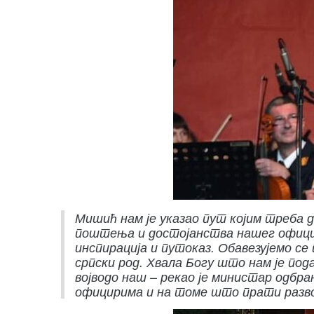
Мишић нам је указао пут којим треба 
поштења и достојанства нашег официра
инспирација и путоказ. Обавезујемо се
српски род. Хвала Богу што нам је пода
војводо наш – рекао је министар одбр
официрима и на томе што прати развој