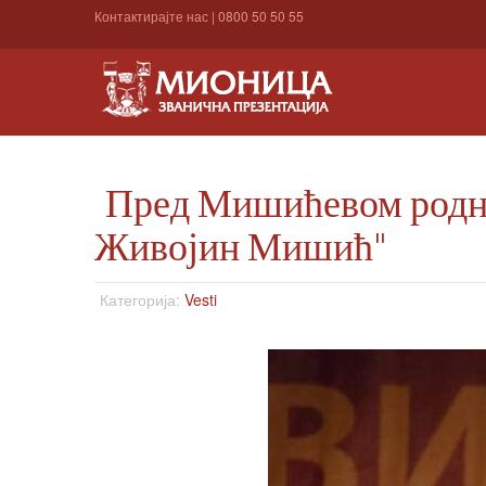
Контактирајте нас
|
0800 50 50 55
Пред Мишићевом родно
Живојин Мишић"
Категорија:
Vesti