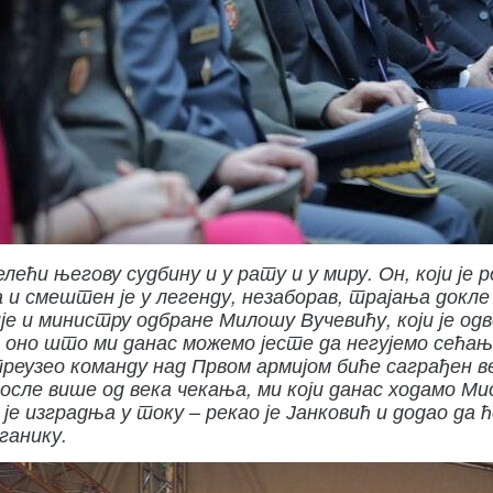
лећи његову судбину и у рату и у миру. Он, који је
а и смештен је у легенду, незаборав, трајања докле
е и министру одбране Милошу Вучевићу, који је одв
А оно што ми данас можемо јесте да негујемо сећања
реузео команду над Првом армијом биће саграђен в
 После више од века чекања, ми који данас ходамо М
а је изградња у току – рекао је Јанковић и додао д
ганику.