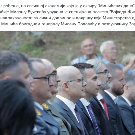
г рођења, на свечаној академији која је у оквиру "Мишићевих дана
бије Милошу Вучевићу уручена је специјална плакета "Војвода Жив
нак захвалности за лични допринос и подршку које Министарство о
оде Мишића бригадном генералу Милану Поповићу и потпуковнику Зо