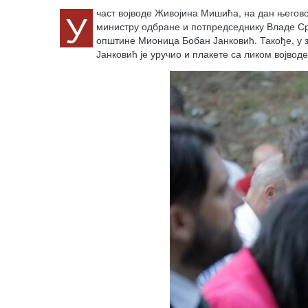
У
част војводе Живојина Мишића, на дан његово
министру одбране и потпредседнику Владе Ср
општине Мионица Бобан Јанковић. Такође, у з
Јанковић је уручио и плакете са ликом војв