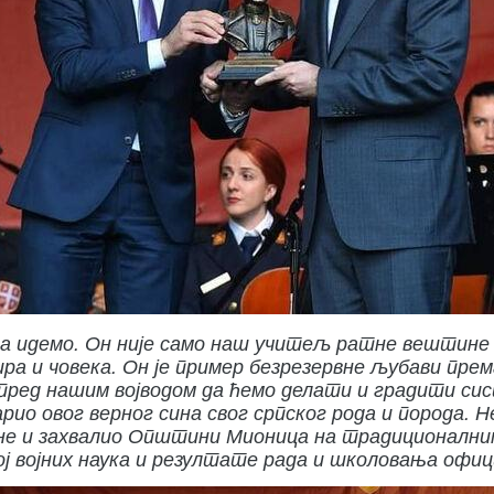
да идемо. Он није само наш учитељ ратне вештине
 и човека. Он је пример безрезервне љубави према
 пред нашим војводом да ћемо делати и градити сист
рио овог верног сина свог српског рода и порода. Н
ане и захвалио Општини Мионица на традиционалним
 војних наука и резултате рада и школовања офиц