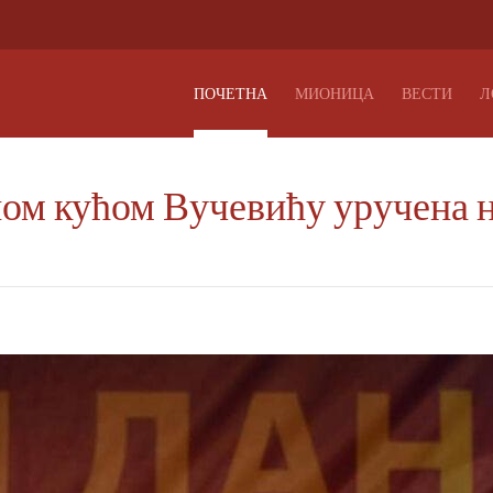
ПОЧЕТНА
МИОНИЦА
ВЕСТИ
Л
м кућом Вучевићу уручена н