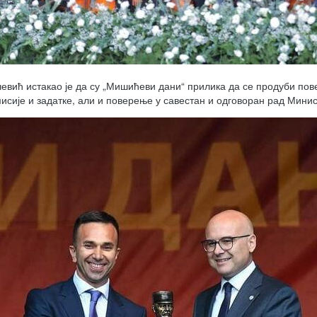
ић истакао је да су „Мишићеви дани“ прилика да се продуби пове
исије и задатке, али и поверење у савестан и одговоран рад Мини