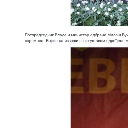
Потпредседник Владе и министар одбране Милош Вучев
спремност Војске да изврши своје уставом одређене м