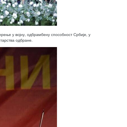
рење у војну, одбрамбену способност Србије, у
старства одбране.