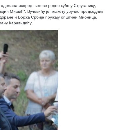
" одржана испред његове родне куће у Струганику,
ојин Мишић". Вучевићу је плакету уручио председник
дбране и Војска Србије пружају општини Мионица,
рану Каравидићу.