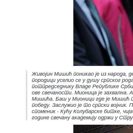
Живојин Мишић поникао је из народа, де
породици уселио се у душу српског род
потпредседнику Владе Републике Србиј
ове свечаности. Мионица је захвална. 
Мишића. Баш у Мионици где је Мишић п
победу. Заслужио је то српски војник.
споменик - Кућу Колубарске битке, чиј
године свечану академију одржи у Стру