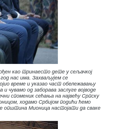
 рођен као тринаесто дете у сељачкој
 год нас има. Захваљујем се
ојио време и указао част обележавању
 и чувамо од заборава заслуге војводе
ечни споменик сећања на највећу Српску
ионицом, ходамо Србијом подићи ћемо
а ће општина Мионица настојати да сваке