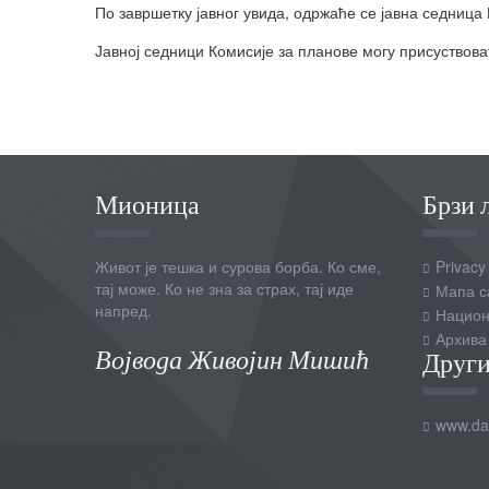
По завршетку јавног увида, одржаће се јавна седница
Јавној седници Комисије за планове могу присуствоват
Мионица
Брзи 
Живот је тешка и сурова борба. Ко сме,
Privacy
тај може. Ко не зна за страх, тај иде
Мапа с
напред.
Национ
Архива
Војвода Живојин Мишић
Други
www.dai