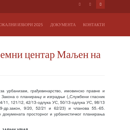
ОКАЛНИ ИЗБОРИ 2025
ДОКУМЕНТА
КОНТАКТИ
ијемни центар Маљен на
а урбанизам, грађевинарство, имовинско правне и
. Закона о планирању и изградњи („Службени гласник
24/11, 121/12, 42/13-одлука УС, 50/13-одлука УС, 98/13
9-др.закон, 9/20, 52/21 и 62/23) и чланова 55.-65.
е докумената просторног и урбанистичког планирања
 ЈАВНИ УВИД