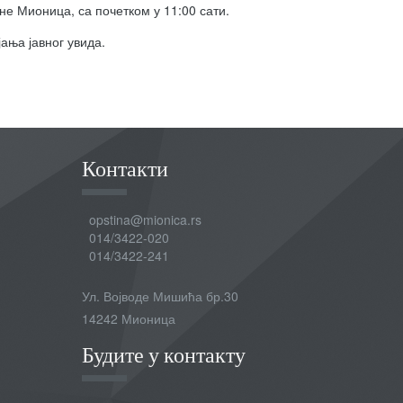
не Мионица, са почетком у 11:00 сати.
ања јавног увида.
Контакти
opstina@mionica.rs
014/3422-020
014/3422-241
Ул. Војводе Мишића бр.30
14242 Мионица
Будите у контакту