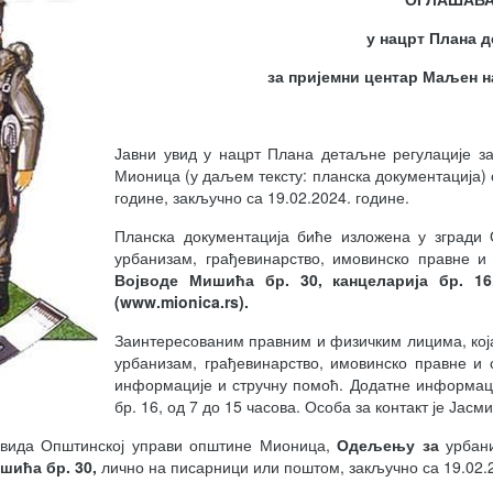
у нацрт
Плана д
за пријемни центар Маљен 
Јавни увид у нацрт Плана детаљне регулације з
Мионица (у даљем тексту: планска документација) о
године, закључно са 19.02.2024. године.
Планска документација биће изложена у зград
урбанизам, грађевинарство, имовинско правне и
Војводе Мишића бр. 30, канцеларија бр. 1
(www.mionica.rs
).
Заинтересованим правним и физичким лицима, која
урбанизам, грађевинарство, имовинско правне и
информације и стручну помоћ. Додатне информациј
бр. 16, од 7 до 15 часова. Особа за контакт је Јас
 увида Општинској управи општине Мионица,
Одељењу за
урбан
шића бр. 30,
лично на писарници или поштом, закључно са 19.02.2