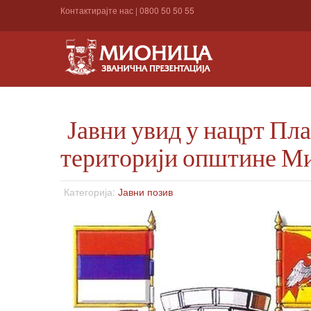
Контактирајте нас
|
0800 50 50 55
Јавни увид у нацрт Пл
територији општине М
Категорија:
Јавни позив