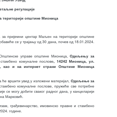
етаљне регулације
на територији општине Мионица
а за пријемни центар Маљен на територији општине
бавиће се у трајању од 30 дана, почев од 18.01.2024.
и Општинске управе општине Мионица,
Одељењу за
 стамбено комуналне послове
, 14242 Мионица, ул.
6, као и на
интернет страни Општине
Мионица
 ће вршити увид у изложени материјал,
Одељење за
 стамбено комуналне послове, пружиће све потребне
е се могу добити сваког радног дана, у канцеларији
мина Марковић.
изам, грађевинарство, имовинско правне и стамбено
024. године.