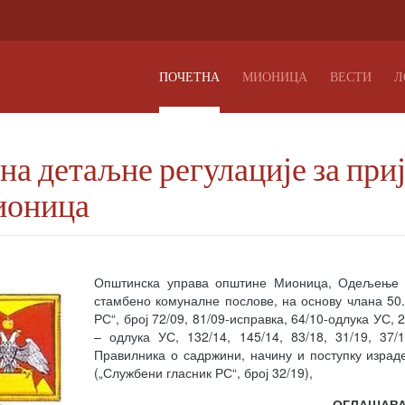
ПОЧЕТНА
МИОНИЦА
ВЕСТИ
Л
ана детаљне регулације за пр
ионица
Општинска управа општине Мионица, Одељење з
стамбено комуналне послове, на основу члана 50
РС“, број 72/09, 81/09-исправка, 64/10-одлука УС, 
– одлука УС, 132/14, 145/14, 83/18, 31/19, 37/1
Правилника о садржини, начину и поступку израд
(„Службени гласник РС“, број 32/19),
ОГЛАШАВА