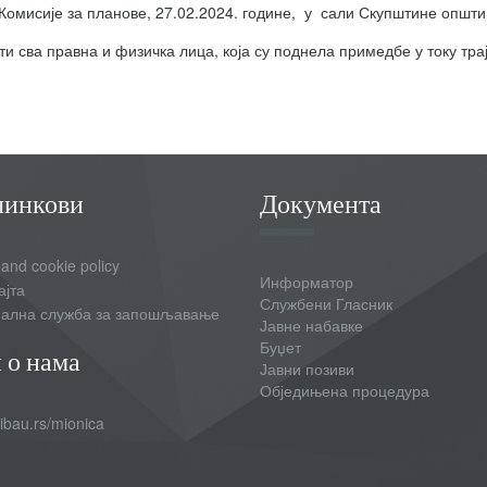
 Комисије за планове, 27.02.2024. године, у сали Скупштине општи
и сва правна и физичка лица, која су поднела примедбе у току трај
линкови
Документа
 and cookie policy
Информатор
ајта
Службени Гласник
ална служба за запошљавање
Јавне набавке
Буџет
 о нама
Јавни позиви
Обједињена процедура
bau.rs/mionica