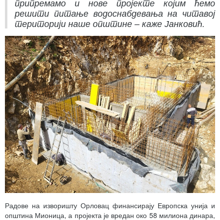
припремамо и нове пројекте којим ћемо
решити питање водоснабдевања на читавој
територији наше општине – каже Јанковић.
Радове на изворишту Орловац финансирају Европска унија и
општина Мионица, а пројекта је вредан око 58 милиона динара,