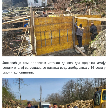
Јанковић је том приликом истакао да ова два пројекта имају
велики значај за решавање питања водоснабдевања у 16 села у
мионичкој општини.