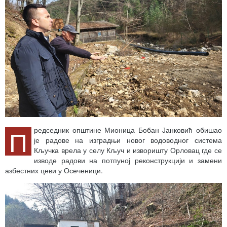
П
редседник општине Мионица Бобан Јанковић обишао
је радове на изградњи новог водоводног система
Кључка врела у селу Кључ и изворишту Орловац где се
изводе радови на потпуној реконструкцији и замени
азбестних цеви у Осеченици.