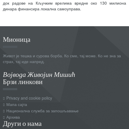
док радове на Кључким врелима вредне око 130 милиона
динара финансира локална самоуправа.
Мионица
Живот је тешка и сурова борба. Ко сме, тај може. Ко не зна за
страх, тај иде напред.
Војвода Живојин Мишић
Брзи линкови
Privacy and cookie policy
Мапа сајта
Национална служба за запошљавање
Архива
Други о нама