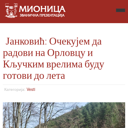
Јанковић: Очекујем да
радови на Орловцу и
Кључким врелима буду
готови до лета
Категорија:
Vesti