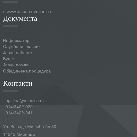
www.daibau.rs/mionica
Документа
Информатор
Службени Гласник
Јавне набавке
Буџет
Јавни позиви
Обједињена процедура
Контакти
opstina@mionica.rs
014/3422-020
014/3422-241
Ул. Војводе Мишића бр.30
14242 Мионица