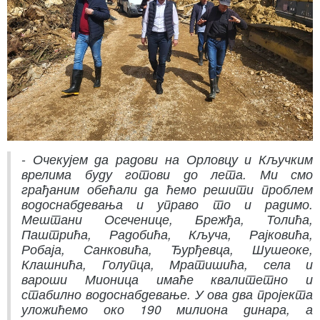
- Очекујем да радови на Орловцу и Кључким
врелима буду готови до лета. Ми смо
грађаним обећали да ћемо решити проблем
водоснабдевања и управо то и радимо.
Мештани Осеченице, Брежђа, Толића,
Паштрића, Радобића, Кључа, Рајковића,
Робаја, Санковића, Ђурђевца, Шушеоке,
Клашнића, Голупца, Мратишића, села и
вароши Мионица имаће квалитетно и
стабилно водоснабдевање. У ова два пројекта
уложићемо око 190 милиона динара, а