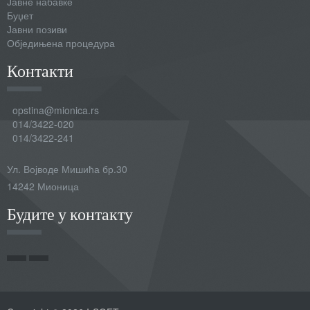
Јавне набавке
Буџет
Јавни позиви
Обједињена процедура
Контакти
opstina@mionica.rs
014/3422-020
014/3422-241
Ул. Војводе Мишића бр.30
14242 Мионица
Будите у контакту