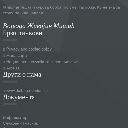
Ел. пошта
*
Живот је тешка и сурова борба. Ко сме, тај може. Ко не зна за
страх, тај иде напред.
Наслов поруке
*
Војвода Живојин Мишић
Брзи линкови
Порука
*
Privacy and cookie policy
Мапа сајта
Национална служба за запошљавање
Архива
Други о нама
www.daibau.rs/mionica
Пошаљите копију себи
Документа
Captcha
*
Информатор
Пошаљи
Службени Гласник