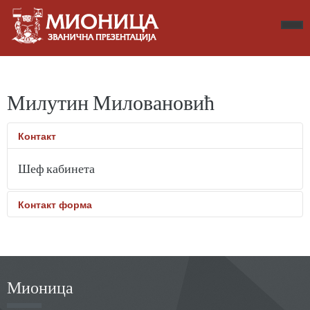
Милутин Миловановић
Контакт
Шеф кабинета
Контакт форма
Пошаљите електронску поруку. Сва поља означена
звездицом * морају бити унешена.
Име
*
Мионица