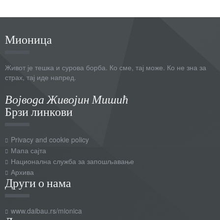
Мионица
Живот је тешка и сурова борба. Ко сме, тај може. Ко не зна за
страх, тај иде напред.
Војвода Живојин Мишић
Брзи линкови
Privacy and cookie policy
Мапа сајта
Национална служба за запошљавање
Архива
Други о нама
www.daibau.rs/mionica