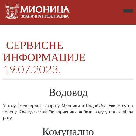
СЕРВИСНЕ
ИНФОРМАЦИЈЕ
19.07.2023.
Водовод
У току је санирање квара у Мионици и Радобићу. Екипе су на
терену. Очекује се да ће корисници добити воду у што краћем
року.
Комунално