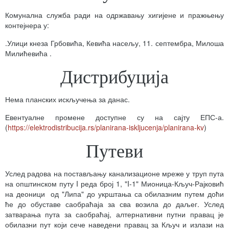
Комунална служба ради на одржавању хигијене и пражњењу
контејнера у:
.Улици кнеза Грбовића, Кевића насељу, 11. септембра, Милоша
Милићевића .
Дистрибуција
Нема планских искључења за данас.
Евентуалне промене доступне су на сајту ЕПС-а.
(
https://elektrodistribucija.rs/planirana-iskljucenja/planirana-kv
)
Путеви
Услед радова на постављању канализационе мреже у труп пута
на општинском путу I реда број 1, "I-1" Мионица-Кључ-Рајковић
на деоници од "Липа" до укрштања са обилазним путем доћи
ће до обуставе саобраћаја за сва возила до даљег. Услед
затварања пута за саобраћај, алтернативни путни правац је
обилазни пут који сече наведени правац за Кључ и излази на