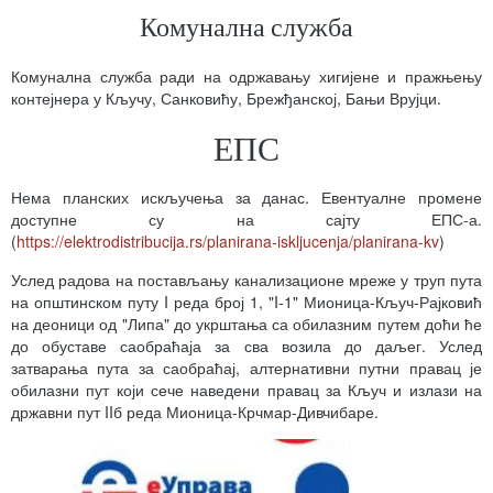
Комунална служба
Комунална служба ради на одржавању хигијене и пражњењу
контејнера у Кључу, Санковићу, Брежђанској, Бањи Врујци.
ЕПС
Нема планских искључења за данас. Евентуалне промене
доступне су на сајту ЕПС-а.
(
https://elektrodistribucija.rs/planirana-iskljucenja/planirana-kv
)
Услед радова на постављању канализационе мреже у труп пута
на општинском путу I реда број 1, "I-1" Мионица-Кључ-Рајковић
на деоници од "Липа" до укрштања са обилазним путем доћи ће
до обуставе саобраћаја за сва возила до даљег. Услед
затварања пута за саобраћај, алтернативни путни правац је
обилазни пут који сече наведени правац за Кључ и излази на
државни пут IIб реда Мионица-Крчмар-Дивчибаре.