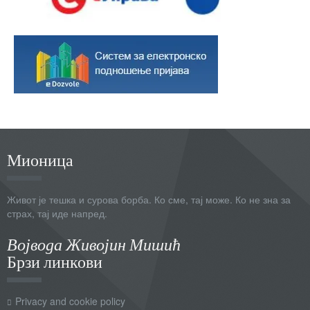
Мионица
Живот је тешка и сурова борба. Ко сме, тај може. Ко не зна за
страх, тај иде напред.
Војвода Живојин Мишић
Брзи линкови
Privacy and cookie policy