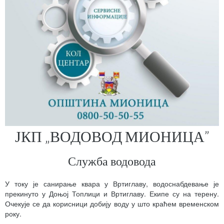
ЈКП „ВОДОВОД МИОНИЦА”
Служба водовода
У току је санирање квара у Вртиглаву, водоснабдевање је
прекинуто у Доњој Топлици и Вртиглаву. Екипе су на терену.
Очекује се да корисници добију воду у што краћем временском
року.