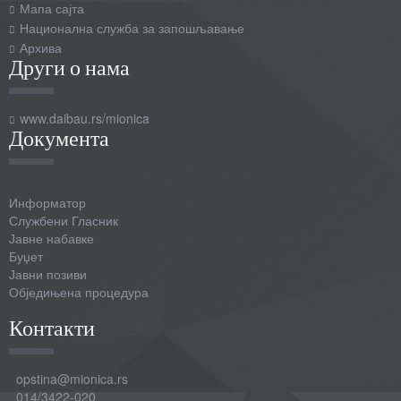
Мапа сајта
Национална служба за запошљавање
Архива
Други о нама
www.daibau.rs/mionica
Документа
Информатор
Службени Гласник
Јавне набавке
Буџет
Јавни позиви
Обједињена процедура
Контакти
opstina@mionica.rs
014/3422-020