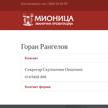
Контактирајте нас
|
0800 50 50 55
Горан Рангелов
Контакт
Секретар Скупштине Општине
014/3422-666
Контакт форма
Пошаљите електронску поруку. Сва поља означена 
Име
*