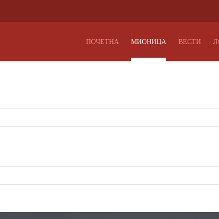
ПОЧЕТНА
МИОНИЦА
ВЕСТИ
Л
звездицом * морају бити унешена.