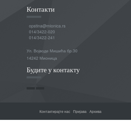
Контакти
opstina@mionica.rs
014/3422-020
014/3422-241
Ул. Војводе Мишића бр.30
14242 Мионица
Будите у контакту
Контактирајте нас
Пријава
Архива