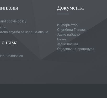
линкови
Документа
 and cookie policy
Информатор
ајта
Службени Гласник
ална служба за запошљавање
Јавне набавке
Буџет
 о нама
Јавни позиви
Обједињена процедура
bau.rs/mionica