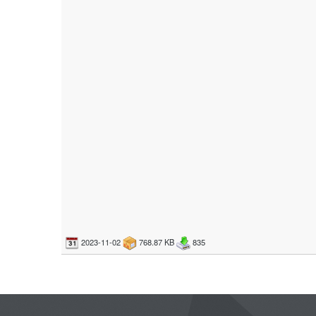
2023-11-02
768.87 KB
835