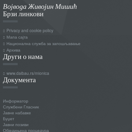
Војвода Живојин Мишић
Брзи линкови
Privacy and cookie policy
Мапа сајта
Национална служба за запошљавање
Архива
Други о нама
www.daibau.rs/mionica
Документа
Информатор
Службени Гласник
Јавне набавке
Буџет
Јавни позиви
Обједињена процедура