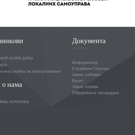
линкови
Документа
 and cookie policy
Информатор
ајта
Службени Гласник
ална служба за запошљавање
Јавне набавке
Буџет
 о нама
Јавни позиви
Обједињена процедура
bau.rs/mionica