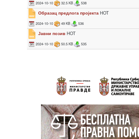
2024-10-10
32.5 KB
538
Образац предлога пројекта
HOT
2024-10-10
49 KB
536
Јавни позив
HOT
2024-10-10
50.5 KB
535