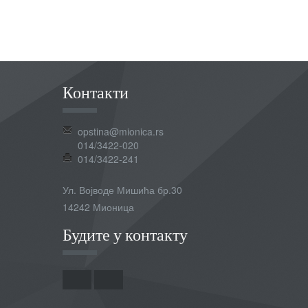
Контакти
opstina@mionica.rs
014/3422-020
014/3422-241
Ул. Војводе Мишића бр.30
14242 Мионица
Будите у контакту