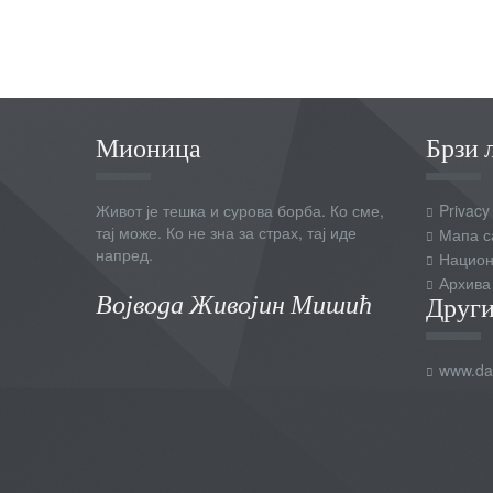
Мионица
Брзи 
Живот је тешка и сурова борба. Ко сме,
Privacy
тај може. Ко не зна за страх, тај иде
Мапа с
напред.
Национ
Архива
Војвода Живојин Мишић
Други
www.dai