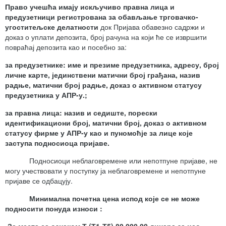
Право учешћа имају искључиво правна лица и
предузетници регистрована за
обављање трговачко-
угоститељске делатности
док Пријава обавезно садржи и
доказ о уплати депозита, број рачуна на који ће се извршити
повраћај депозита као и посебно за:
за предузетнике: име и презиме предузетника, адресу, број
личне карте, јединствени матични број грађана, назив
радње, матични број
радње, доказ о активном статусу
предузетника у АПР-у.
;
за
правна лица: назив и седиште, порески
идентификациони број,
матични број, доказ о активном
статусу фирме у АПР-у
као и пуномоћје за лице које
заступа подносиоца пријаве
.
Подносиоци неблаговремене или непотпуне пријаве, не
могу учествовати у поступку ја неблаговремене и непотпуне
пријаве се одбацују.
Минимална почетна цена испод које се не може
подносити понуда износи :