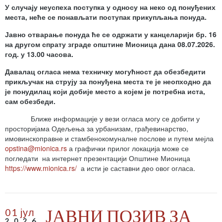
У случају неуспеха поступка у односу на неко од понуђених
места,
неће се понављати поступак прикупљања понуда.
Јавно отварање понуда ће се одржати у канцеларији бр. 16
на другом спрату зграде општине Мионица дана 08.07.2026.
год. у 13.00 часова.
Давалац огласа нема техничку могућност да обезбедити
прикључак на струју за понуђена места те је неопходно да
је понудилац који добије место а којем је потребна иста,
сам обезбеди.
Ближе информације у вези огласа могу се добити у
просторијама Одељења за урбанизам, грађевинарство,
имовинскоправне и стамбенокомуналне послове и путем мејла
opstina@mionica.rs
а графички прилог локација може се
погледати на интернет презентацији Општине Мионица
https://www.mionica.rs/
а исти је саставни део овог огласа.
ЈАВНИ ПОЗИВ ЗА
01 јул
2026