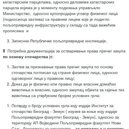
катастарским парцелама, односно деловима катастарских
парцела којима је у моменту подизања управљало
Министарство, односно купопродајни уговор физичког лица
(подносиоца захтева) са правним лицем које је подигло
пољопривредну инфраструктуру у складу са тада важећим
прописима и
Записник Републичке пољопривредне инспекције.
I
I
Потребна документација за остваривање права пречег закупа
по основу сточарства
je:
Захтев за признавање права пречег закупа по основу
сточарства потписан од стране физичког лица, односно
одговорног лица у правном лицу;
Доказ да је физичко или правно лице власник домаћих
животиња и власник, односно закупац објекта за гајење тих
животиња са утврђеним бројем условних грла:
Потврду о броју условних грла коју издаје Институт за
сточарство Београд - Земун ( изузев за коње коју издаје
Пољопривредни факултет Београд - Земун), односно за
територију АП Војводине Пољопривредни факултет Нови
Сад - Департман за сточарство –
за животиње у систему