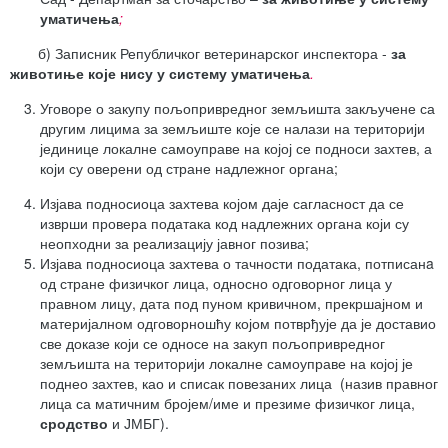
уматичења
;
б) Записник Републичког ветеринарског инспектора -
за
животиње које нису у систему уматичења
.
Уговоре о закупу пољопривредног земљишта закључене са
другим лицима за земљиште које се налази на територији
јединице локалне самоуправе на којој се подноси захтев, а
који су оверени од стране надлежног органа;
Изјава подносиоца захтева којом даје сагласност да се
изврши провера података код надлежних органа који су
неопходни за реализацију јавног позива;
Изјава подносиоца захтева о тачности података, потписанa
од стране физичког лица, односно одговорног лица у
правном лицу, дата под пуном кривичном, прекршајном и
материјалном одговорношћу којом потврђује да је доставио
све доказе који се односе на закуп пољопривредног
земљишта на територији локалне самоуправе на којој је
поднео захтев, као и списак повезаних лица (назив правног
лица са матичним бројем/име и презиме физичког лица,
сродство
и ЈМБГ).