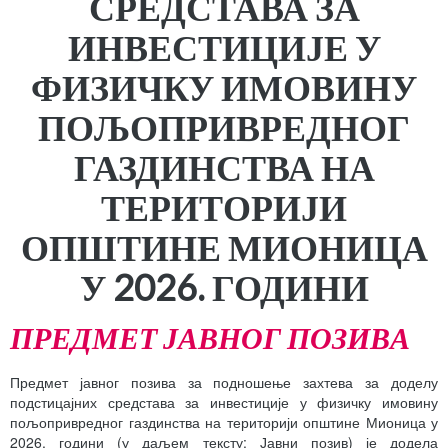
СРЕДСТАВА ЗА
ИНВЕСТИЦИЈЕ У
ФИЗИЧКУ ИМОВИНУ
ПОЉОПРИВРЕДНОГ
ГАЗДИНСТВА НА
ТЕРИТОРИЈИ
ОПШТИНЕ
МИОНИЦА
У
20
2
6
.
ГОДИНИ
ПРЕДМЕТ ЈАВНОГ ПОЗИВА
Предмет јавног позива за подношење захтева за доделу
подстицајних средстава за инвестиције у физичку имовину
пољопривредног газдинства на територији општине Мионица у
2026. години (у даљем тексту: Јавни позив) је додела