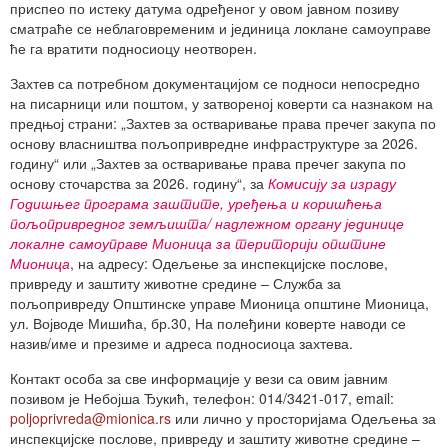
приспео по истеку датума одређеног у овом јавном позиву
сматраће се неблаговременим и јединица локлане самоуправе
ће га вратити подносиоцу неотворен.
Захтев са потребном документацијом се подноси непосредно
на писарници или поштом, у затвореној коверти са назнаком на
предњој страни: „Захтев за остваривање права пречег закупа по
основу власништва пољопривредне инфраструктуре за 2026.
годину“ или „Захтев за остваривање права пречег закупа по
основу сточарства за 2026. годину“, за
Комисију за израду
Годишњег програма заштите, уређења и коришћења
пољопривредног земљишта/ надлежном органу јединице
локалне самоуправе
Мионица
за територији општине
Мионица
, на адресу: Одељење за инспекцијске послове,
привреду и заштиту животне средине – Служба за
пољопривреду Општинске управе Мионица општине Мионица,
ул. Војводе Мишића, бр.30, На полеђини коверте наводи се
назив/име и презиме и адреса подносиоца захтева.
Контакт особа за све информације у вези са овим јавним
позивом је Небојша Ђукић, телефон: 014/3421-017, email:
poljoprivreda@mionica.rs
или лично у просторијама Одељења за
инспекцијске послове, привреду и заштиту животне средине –