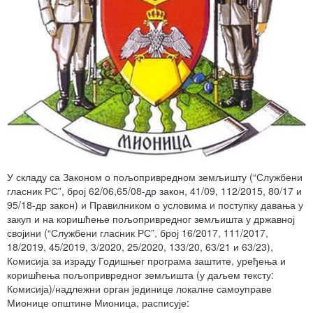
У складу са Законом о пољопривредном земљишту (“Службени
гласник РС”, број 62/06,65/08-др закон, 41/09, 112/2015, 80/17 и
95/18-др закон) и Правилником о условима и поступку давања у
закуп и на коришћење пољопривредног земљишта у државној
својини (“Службени гласник РС”, број 16/2017, 111/2017,
18/2019, 45/2019, 3/2020, 25/2020, 133/20, 63/21 и 63/23),
Комисија за израду Годишњег програма заштите, уређења и
коришћења пољопривредног земљишта (у даљем тексту:
Комисија)/надлежни орган јединице локалне самоуправе
Мионице општине Мионица, расписује: