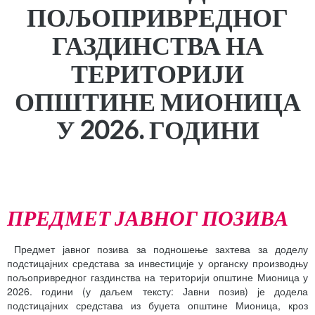
ПОЉОПРИВРЕДНОГ
ГАЗДИНСТВА НА
ТЕРИТОРИЈИ
ОПШТИНЕ
МИОНИЦА
У
20
2
6
.
ГОДИНИ
ПРЕДМЕТ ЈАВНОГ ПОЗИВА
Предмет јавног позива за подношење захтева за доделу
подстицајних средстава за инвестиције у органску производњу
пољопривредног газдинства на територији општине Мионица у
2026. години (у даљем тексту: Јавни позив) је додела
подстицајних средстава из буџета општине Мионица, кроз