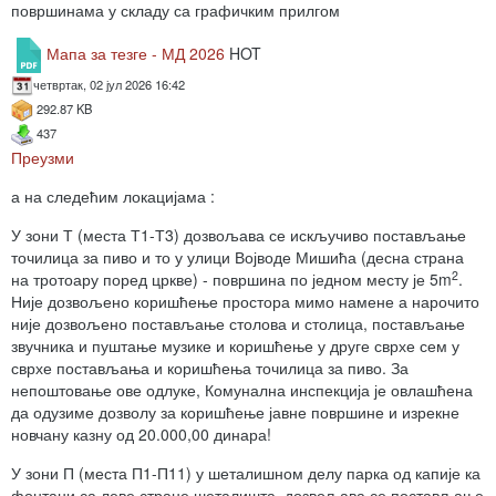
површинама у складу са графичким прилгом
Мапа за тезге - МД 2026
HOT
четвртак, 02 јул 2026 16:42
292.87 KB
437
Преузми
а на следећим локацијама :
У зони Т (места Т1-Т3) дозвољава се искључиво постављање
точилица за пиво и то у улици Војводе Мишића (десна страна
2
на тротоару поред цркве) - површина по једном месту је 5m
.
Није дозвољено коришћење простора мимо намене а нарочито
није дозвољено постављање столова и столица, постављање
звучника и пуштање музике и коришћење у друге сврхе сем у
сврхе постављања и коришћења точилица за пиво. За
непоштовање ове одлуке, Комунална инспекција је овлашћена
да одузиме дозволу за коришћење јавне површине и изрекне
новчану казну од 20.000,00 динара!
У зони П (места П1-П11) у шеталишном делу парка од капије ка
фонтани са леве стране шеталишта, дозвољава се постављање