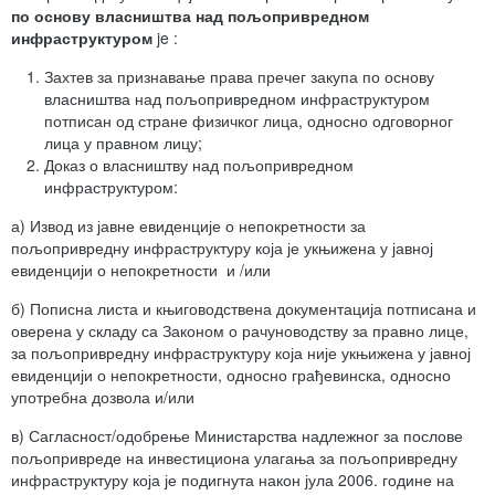
по основу власништва над пољопривредном
инфраструктуром
je :
Захтев за признавање права пречег закупа по основу
власништва над пољопривредном
инфраструктуром
потписан од стране физичког лица, односно одговорног
лица у правном лицу;
Доказ о власништву над пољопривредном
инфраструктуром:
а) Извод из јавне евиденције о непокретности за
пољопривредну
инфраструктуру која је укњижена у јавној
евиденцији о непокретности
и /или
б) Пописна листа и књиговодствена документација потписана и
оверена у складу са Законом о рачуноводству за правно лице,
за пољопривредну инфраструктуру која није укњижена у јавној
евиденцији о непокретности, односно грађевинска, односно
употребна дозвола и/или
в) Сагласност/одобрење Министарства надлежног за послове
пољопривреде на инвестициона улагања за пољопривредну
инфраструктуру која је подигнута након јула 2006. године на