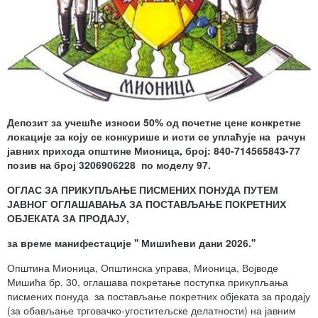
Депозит за учешће износи 50% од почетне цене конкретне
локације за коју се конкурише и исти се уплаћује на рачун
јавних прихода општине Мионица, број: 840-714565843-77
позив на број 3206906228 по моделу 97.
ОГЛАС ЗА ПРИКУПЉАЊЕ ПИСМЕНИХ ПОНУДА ПУТЕМ
ЈАВНОГ ОГЛАШАВАЊА ЗА ПОСТАВЉАЊЕ ПОКРЕТНИХ
ОБЈЕКАТА ЗА ПРОДАЈУ,
за време манифестације '' Мишићеви дани
2026.
''
Општина Мионица, Општинска управа, Мионица, Војводе
Мишића бр. 30, оглашава покретање поступка прикупљања
писмених понуда за постављање покретних објеката за продају
(за обављање трговачко-угоститељске делатности) на јавним