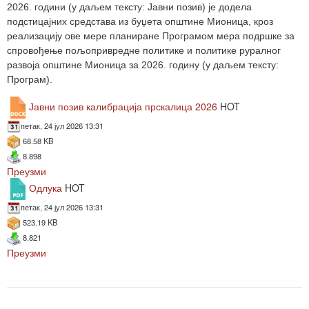
2026. години (у даљем тексту: Јавни позив) је додела
подстицајних средстава из буџета општине Мионица, кроз
реализацију ове мере планиране Програмом мера подршке за
спровођење пољопривредне политике и политике руралног
развоја општине Мионица за 2026. годину (у даљем тексту:
Програм).
Јавни позив калибрација прскалица 2026
HOT
петак, 24 јул 2026 13:31
68.58 KB
8.898
Преузми
Одлука
HOT
петак, 24 јул 2026 13:31
523.19 KB
8.821
Преузми