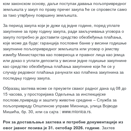
ком законском основу, даљи поступак давања пољопривредног
земљишта у закуп по праву пречег закупа ће се спровести само
за тако утврђену површину земљишта.
За период закупа који је дужи од једне године, поред уплате
закупнине за прву годину закупа, ради закључивања уговора о
закупу потребно је доставити средство обезбеђења плаћања,
које може да буде: гаранција пословне банке у висини годишње
закупнине пољопривредног земљишта или уговор о јемству
између Министарства као повериоца и правног лица као јемца
или доказ о уплати депозита у висини једне годишње закупнине
као средство обезбеђења плаћања закупнине који ће се у
случају редовног плаћања рачунати као плаћена закупнина за
последњу годину закупа.
Образац захтева може се преузети сваког радног дана од 08 до
15 часова, у просторијама Одељења за инспекцијске
послове,привреду и заштиту животне средине – Служба за
пољопривреду Општинске управе Мионица, улица Војводе
Мишића, бр. 30, или са сајта : www.mionica.rs.
Рок за достављање захтева и потребне документације из
овог јавног позива је 31. октобар 20
2
6
. године
. Захтев