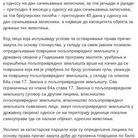
у односу на дан сачињавања записника, за тов јагњади и јаради
– претходнх 4 месеца у односу на дан сачињавања записника,
за тов бројлерских пилића – претходних 45 дана у односу на
дан сачињавања записника, а највише до капацитета објекта за
држање тих животиња.
Код лица која испуњавају услове за остваривање права пречег
закупа по основу сточарства, у складу са овим јавним позивом,
опредељивање површине пољопривредног земљишта у
државној својини у Годишњем програму заштите, уређења и
коришћења пољопривредног земљишта врши на начин да се
површина која им је утврђена по броју условних грла, умањује
за површину пољопривредног земљишта, у складу са чланом
64а став 17. Закона о пољопривредном земљишту. Сва
ограничења из члана 64а става 17. Закона о пољопривредном
земљишту (уговор са другим лицима, власништво
пољопривредног земљишта, власништво пољопривредног
земљишта повезаних лица, закуп пољопривредног земљишта у
државној својини) односе се на територију јединице локалне
самоуправе где се налази објекат, односно животиње.
Уколико за катастарске парцеле које су опредељене лицима по
основу права пречег закупа дође до промена површине по било