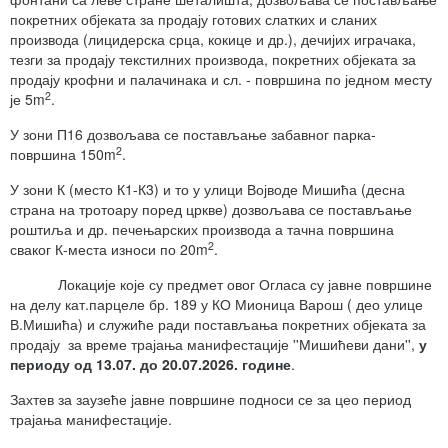
покретних објеката за продају готових слатких и сланих
производа (лицидерска срца, кокице и др.), дечијих играчака,
тезги за продају текстилних производа, покретних објеката за
продају крофни и палачинака и сл. - површина по једном месту
2
је 5m
.
У зони П16 дозвољава се постављање забавног парка-
2
површина 150m
.
У зони К (место К1-К3) и то у улици Војводе Мишића (десна
страна на тротоару поред цркве) дозвољава се постављање
роштиља и др. печењарских производа а тачна површина
2
сваког К-места износи по 20m
.
Локације које су предмет овог Огласа су јавне површине
на делу кат.парцеле бр. 189 у КО Мионица Варош ( део улице
В.Мишића) и служиће ради постављања покретних објеката за
продају за време трајања манифестације ''Мишићеви дани'',
у
периоду од 13.07. до 20.07.2026. године
.
Захтев за заузеће јавне површине подноси се за цео период
трајања манифестације.