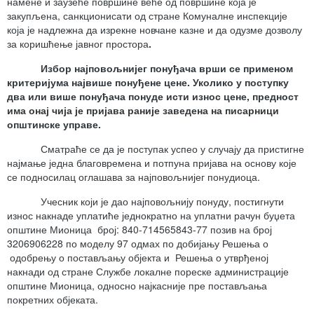
намене и заузеће површине веће од површине која је
закупљена, санкционисати од стране Комуналне инспекције
која је надлежна да изрекне новчане казне и да одузме дозволу
за коришћење јавног простора
.
Избор најповољнијег понуђача врши се применом
критеријума највише понуђене цене. Уколико у поступку
два или више понуђача понуде исти износ цене, предност
има онај чија је пријава раније заведена на писарници
општинске управе.
Сматраће се да је поступак успео у случају да пристигне
најмање једна благовремена и потпуна пријава на основу које
се подносилац оглашава за најповољнијег понудиоца.
Учесник који је дао најповољнију понуду, постигнути
износ накнаде уплатиће једнократно на уплатни рачун буџета
општине Мионица број: 840-714565843-77 позив на број
3206906228
по моделу 97 одмах по добијању Решења о
одобрењу о постављању објекта и Решења о утврђеној
накнади од стране Службе локалне пореске администрације
општине Мионица, односно најкасније пре постављања
покретних објеката.