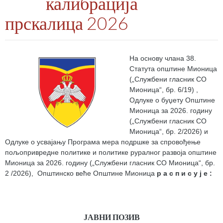
калибрација
прскалица 2026
На основу члана 38.
Статута oпштине Мионица
(„Службени гласник СО
Мионица“, бр. 6/19) ,
Одлуке о буџету Општине
Мионица за 2026. годину
(„Службени гласник СО
Мионица“, бр. 2/2026) и
Одлуке о усвајању Програма мера подршке за спровођење
пољопривредне политике и политике руралног развоја општине
Мионица за 2026. годину („Службени гласник СО Мионица“, бр.
2 /2026), Општинско веће Општине Мионица
р а с п и с у ј е
:
ЈАВНИ ПОЗИВ