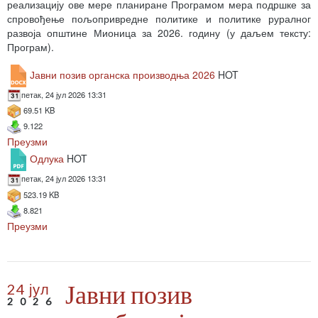
реализацију ове мере планиране Програмом мера подршке за
спровођење пољопривредне политике и политике руралног
развоја општине Мионица за 2026. годину (у даљем тексту:
Програм).
Јавни позив органска производња 2026
HOT
петак, 24 јул 2026 13:31
69.51 KB
9.122
Преузми
Одлука
HOT
петак, 24 јул 2026 13:31
523.19 KB
8.821
Преузми
Јавни позив
24 јул
2026