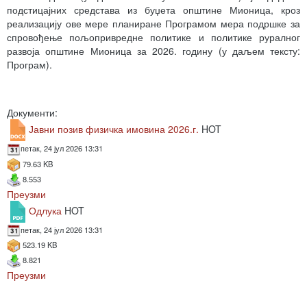
подстицајних средстава из буџета општине Мионица, кроз
реализацију ове мере планиране Програмом мера подршке за
спровођење пољопривредне политике и политике руралног
развоја општине Мионица за 2026. годину (у даљем тексту:
Програм).
Документи:
Јавни позив физичка имовина 2026.г.
HOT
петак, 24 јул 2026 13:31
79.63 KB
8.553
Преузми
Одлука
HOT
петак, 24 јул 2026 13:31
523.19 KB
8.821
Преузми