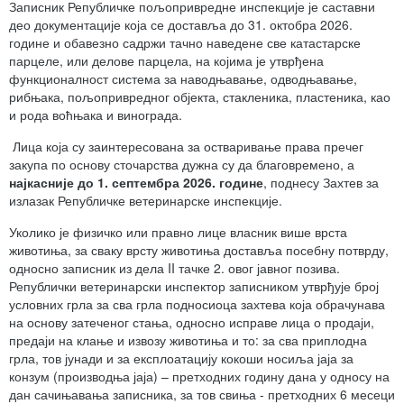
Записник Републичке пољопривредне инспекције је саставни
део документације која се доставља до 31. октобра 2026.
године и обавезно садржи тачно наведене све катастарске
парцеле, или делове парцела, на којима је утврђена
функционалност система за наводњавање, одводњавање,
рибњака, пољопривредног објекта, стакленика, пластеника, као
и рода воћњака и винограда.
Лица која су заинтересована за остваривање права пречег
закупа по основу сточарства дужна су да благовремено, а
најкасније до 1. септембра 2026. године
, поднесу Захтев за
излазак Републичке ветеринарске инспекције.
Уколико је физичко или правно лице власник више врста
животиња, за сваку врсту животиња доставља посебну потврду,
односно записник из дела II тачке 2. овог јавног позива.
Републички ветеринарски инспектор записником утврђује број
условних грла за сва грла подносиоца захтева која обрачунава
на основу затеченог стања, односно исправе лица о продаји,
предаји на клање и извозу животиња и то: за сва приплодна
грла, тов јунади и за експлоатацију кокоши носиља јаја за
конзум (производња јаја) – претходних годину дана у односу на
дан сачињавања записника, за тов свиња - претходних 6 месеци