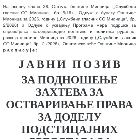
На основу члана 38. Статута oпштине Мионица („Службени
гласник СО Мионица“, бр. 6/19) , Одлуке о буџету Општине
Мионица за 2026. годину („Службени гласник СО Мионица“, бр.
2/2026) и Одлуке о усвајању Програма мера подршке за
спровођење пољопривредне политике и политике руралног
развоја општине Мионица за 2026. годину („Службени гласник
СО Мионица“, бр. 2 /2026), Општинско веће Општине Мионица
р а с п и с у ј е
:
Ј А В Н И П О З И В
ЗА ПОДНОШЕЊЕ
ЗАХТЕВА ЗА
ОСТВАРИВАЊЕ ПРАВА
ЗА
ДОДЕЛУ
ПОДСТИЦАЈНИХ