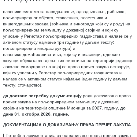
власнике система за наводњавање, одводњавање, рибњака,
пољопривредног објекта, стакленика, пластеника и
вишегодишњих засада (воћњака и винограда који су у роду) на
пољопривредном земљишту у државној својини и који су
уписани у Регистар пољопривредних газдинстава и налазе се у
активном статусу најмање три године (у даљем тексту:
пољопривредна инфраструктура) и
власнике домаћих животиња, који су и власници, односно
закупци објеката за гајење тих животиња на територији јединице
локалне самоуправе на којој се право пречег закупа остварује,
који су уписани у Регистар пољопривредних газдинстава и
налазе се у активном статусу најмање једну годину (у даљем
тексту: сточарство),
да
доставе потребну документацију
ради доказивања права
пречег закупа на пољопривредном земљишту у државној
својини на територији општине Мионица за 2027. годину,
до
дана 31. октобра 20
2
6
. године.
ДОКУМЕНТАЦИЈА
О ДОКАЗИВАЊУ ПРАВА ПРЕЧЕГ ЗАКУПА
I
Потребна документација за остваривање права пречег закупа