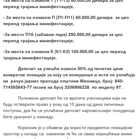
-За места са ознаком Т (Т1-Т5) 80.000,00 динара за цео
период трајања манифестације,
- За места са ознаком П (П1-П11) 60.000,00 динара за цео
период трајања манифестације,
-За место П16 (забавни парк) 250.000,00 динара за цео
период трајања манифестације,
-За места са ознаком К (К1-К3) 150.000,00 за цео период
трајања манифестације.
Депозит за учешће износи 50% од почетне цене
конкретне локације за коју се конкурише и исти се уплаћује
на рачун јавних прихода општине Мионица, број: 840-
714565843-77 позив на број 3206906228 по моделу 97.
Положени депозит ће се вратити учесницима који не
буду остварили право у року од 10 дана од дана окончања
поступка, док ће се уплаћени депозит најповољнијег понудиоца
бити урачунат у накнаду.
Корисник је у обавези да користи предметни локацијски
простор у складу са наменом те ће се свако коришћење мимо