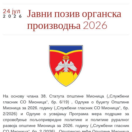
Јавни позив органска
24 јул
2026
производња 2026
На основу члана 38. Статута oпштине Мионица („Службени
гласник СО Мионица“, бр. 6/19) , Одлуке о буџету Општине
Мионица за 2026. годину („Службени гласник СО Мионица“, бр.
2/2026) и Одлуке о усвајању Програма мера подршке за
спровођење пољопривредне политике и политике руралног
развоја општине Мионица за 2026. годину („Службени гласник
СО Мионица“, бр. 2 /2026), Општинско веће Општине Мионица