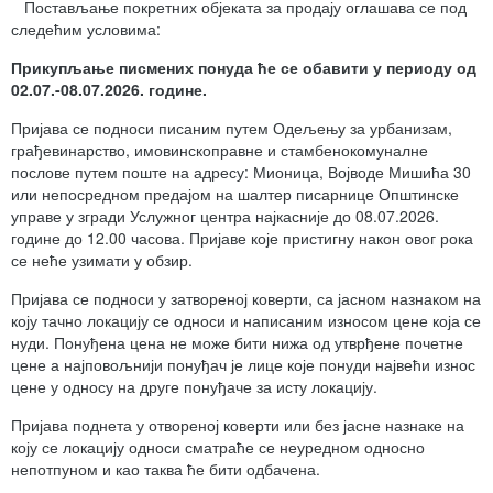
Постављање покретних објеката за продају оглашава се под
следећим условима:
Прикупљање писмених понуда ће се обавити у периоду од
02
.07.-
08
.07.2026
. године.
Пријава се подноси писаним путем Одељењу за урбанизам,
грађевинарство, имовинскоправне и стамбенокомуналне
послове путем поште на адресу: Мионица, Војводе Мишића 30
или непосредном предајом на шалтер писарнице Општинске
управе у згради Услужног центра најкасније до 08.07.2026.
године до 12.00 часова. Пријаве које пристигну након овог рока
се неће узимати у обзир.
Пријава се подноси у затвореној коверти, са јасном назнаком на
коју тачно локацију се односи и написаним износом цене која се
нуди. Понуђена цена не може бити нижа од утврђене почетне
цене а најповољнији понуђач је лице које понуди највећи износ
цене у односу на друге понуђаче за исту локацију.
Пријава поднета у отвореној коверти или без јасне назнаке на
коју се локацију односи сматраће се неуредном односно
непотпуном и као таква ће бити одбачена.