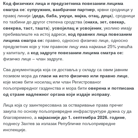
Код физичких лица и предузетника повезаним лицима
сматра се
:
супружник, ванбрачни партнер
, крвни сродници у
правој линији (
деда, баба, унуци, мајка, отац, деца
), сродници
по тазбини до другог степена сродства (
снаха, зет, свекар,
свекрва, таст, ташта
),
усвојилац и усвојеник
, уколико имају
пребивалиште на истој адреси,
код правних лица повезаним
лицима сматра се:
правно, односно физичко лице, односно
предузетник које у том правном лицу има најмање 25% учешћа
у капиталу, а
код задруге повезаним лицима сматра се:
физичко лице – члан задруге.
Сва документација која се доставља у складу са овим јавним
позивом мора да
гласи на исто физичко или
правно лице
,
које може бити носилац или члан Регистрованог
пољопривредног газдинства и мора бити
оверена и потписана
од стране надлежног органа који издаје исправу
.
Лица која су заинтересована за остваривање права пречег
закупа по основу пољопривредне инфраструктуре дужна су да
благовремено, а
најкасније до 1. септембра 202
6
. године
,
поднесу Захтев за излазак Републичке пољопривредне
инспекције.