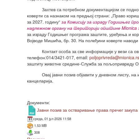
Захтев са потребном документацијом се подноси 
коверти са назнаком на предњој страни: „Право кор
за 2027. годину“
за Комисију за израду Годишњег 
надлежном органу на територији општине
Mionica
за израду Годишњег програма заштите, уређења и к
Војводе Мишића, бр. 30. На полеђини коверте наводи 
Контакт особа за све информације у вези са овим
телефон:014/3421-017, email:
poljoprivreda@mionica.r
заштиту животне средине-Служба за пољопривреду О
Овај јавни позив објавити у дневном листу, на и
канцеларија.
Документи:
Јавни позив за остваривање права пречег закупа
среда, 01 јул 2026 11:58
1.53 MB
308