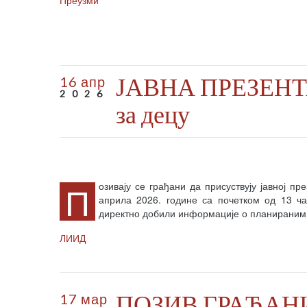
Преузми
ЈАВНА ПРЕЗЕНТАЦ
16 апр
2026
за децу
П
озивају се грађани да присуствују јавној пр
априла 2026. године са почетком од 13 ча
директно добили информације о планираним
ЛИИД
ПОЗИВ ГРАЂАН
17 мар