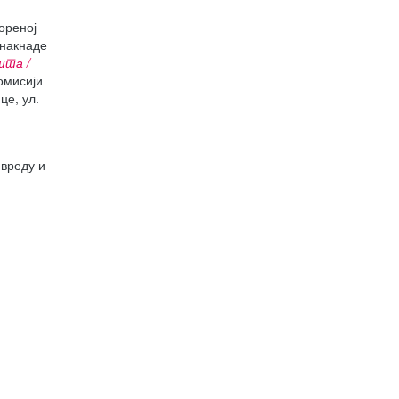
ореној
 накнаде
ишта
/
омисији
е, ул.
вреду и