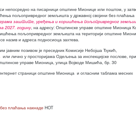
непосредно на писарници општине Мионице или поштом, у затв
ишћења пољопривредног земљишта у државној својини без плаћања
програма заштите, уређења и коришћења пољопривредног земљ
за 2027. годину
, на адресу: Општинске управе општине Мионица К
оришћења пољопривредног земљишта на територији општине Миониц
се назив и адреса подносиоца захтева.
 јавним позивом је преседник Комисије Небојша Ђукић,
s
или лично у просторијама Одељења за инспекцијске послове, при
пштинске управе Мионица, улица Војводе Мишића, бр. 30
нтернет страници општине Мионица и огласним таблама месних
 без плаћања накнаде
HOT