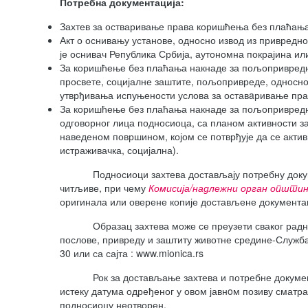
Потребна документација:
Захтев за остваривање права коришћења без плаћања
Акт о оснивању установе, односно извод из привредног
је оснивач Република Србија, аутономна покрајина ил
За коришћење без плаћања накнаде за пољопривредн
просвете, социјалне заштите, пољопривреде, односно
утврђивања испуњености услова за оставaривање пр
За коришћење без плаћања накнаде за пољопривредну
одговорног лица подносиоца, са планом активности за 
наведеном површином, којом се потврђује да се актив
истраживачка, социјална).
Подносиоци захтева достављају потребну документа
читљиве, при чему
Комисија
/надлежни орган општи
оригинала или оверене копије достављене документа
Образац захтева може се преузети сваког радног д
послове, привреду и заштиту животне средине-Служб
30 или са сајта : www.mionica.rs
Рок за достављање захтева и потребне документациј
истеку датума одређеног у овом јавнoм позиву смат
подносиоцу неотворен.