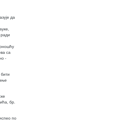
азује да
ауке,
 ради
орношћу
ева са
но -
 бити
љање
ске
ића, бр.
испео по