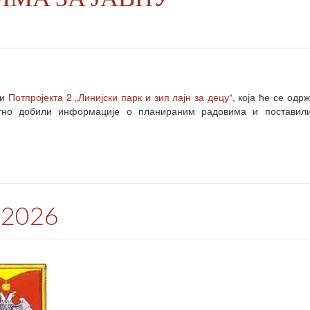
ји
Потпројекта 2 „Линијски парк и зип лајн за децу“,
која ће се одрж
ктно добили информације о планираним радовима и поставил
е 2026