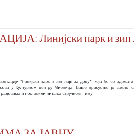
ИЈА: Линијски парк и зип 
езентацији "Линијски парк и зип лајн за децу" која ће се одржати
сова у Културном центру Мионица. Ваше присуство је важно к
 радовима и поставили питања стручном тиму.
ИМА ЗА ЈАВНУ