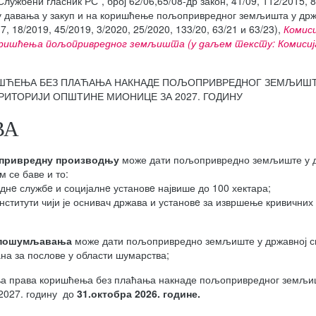
жбени гласник РС”, број 62/06,65/08-др закон, 41/09, 112/2015, 8
ку давања у закуп и на коришћење пољопривредног земљишта у држ
7, 18/2019, 45/2019, 3/2020, 25/2020, 133/20, 63/21 и 63/23),
Комиси
оришћења пољопривредног земљишта (у даљем тексту: Комисиј
РИШЋЕЊА БЕЗ ПЛАЋАЊА НАКНАДЕ ПОЉОПРИВРЕДНОГ ЗЕМЉИШТ
РИТОРИЈИ ОПШТИНЕ МИОНИЦЕ ЗА 2027. ГОДИНУ
ВА
опривредну производњу
може дати пољопривредно земљиште у д
м се баве и то:
нe службe и социјалнe установe највише до 100 хектара;
ститути чији је оснивач држава и установe за извршење кривичних 
у пошумљавања
може дати пољопривредно земљиште у државној с
ана за послове у области шумарства;
ња права коришћења без плаћања накнаде пољопривредног земљи
 2027. годину до
31.октобра 20
2
6
. године.