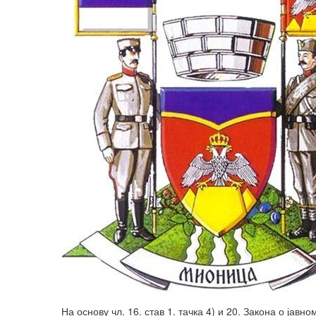
На основу чл. 16. став 1. тачка 4) и 20. Закона о ја