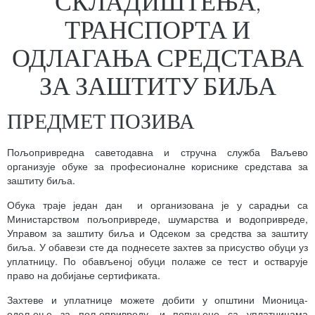
СКЛАДИШТЕЊА,
ТРАНСПОРТА И
ОДЛАГАЊА СРЕДСТАВА
ЗА ЗАШТИТУ БИЉА
ПРЕДМЕТ ПОЗИВА
Пољопривредна саветодавна и стручна служба Ваљево
организује обуке за професионалне кориснике средстава за
заштиту биља.
Обука траје један дан и организована је у сарадњи са
Министарством пољопривреде, шумарства и водопривреде,
Управом за заштиту биља и Одсеком за средства за заштиту
биља. У обавези сте да поднесете захтев за присуство обуци уз
уплатницу. По обављеној обуци полаже се тест и остварује
право на добијање сертификата.
Захтеве и уплатнице можете добити у општини Мионица-
одељење за пољопривреду, и попуњене са уплатницама