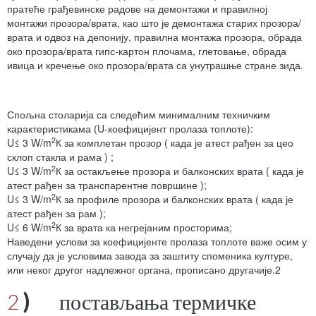
пратеће грађевинске радове на демонтажи и правилној
монтажи прозора/врата, као што је демонтажа старих прозора/
врата и одвоз на депонију, правилна монтажа прозора, обрада
око прозора/врата гипс-картон плочама, глетовање, обрада
ивица и кречење око прозора/врата са унутрашње стране зида
.
Спољна столарија са следећим минималним техничким
карактеристикама (U-коефицијент пролаза топлоте):
2
U≤ 3 W/m
К за комплетан прозор ( када је атест рађен за цео
склоп стакла и рама ) ;
2
U≤ 3 W/m
К за остакљење прозора и балконских врата ( када је
атест рађен за транспарентне површине );
2
U≤ 3 W/m
К за профиле прозора и балконских врата ( када је
атест рађен за рам );
2
U≤ 6 W/m
К за врата ка негрејаним просторима;
Наведени услови за коефицијенте пролаза топлоте важе осим у
случају да је условима завода за заштиту споменика културе,
или неког другог надлежног органа, прописано другачије.2
2
)
постављања термичке