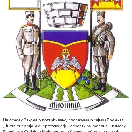
На основу Закона о потврђивању споразума о зајму (Пројекат
„Чиста енергија и енергетска ефикасности за грађане“) између
Републике Србије и Међународне банке за обнову и развој