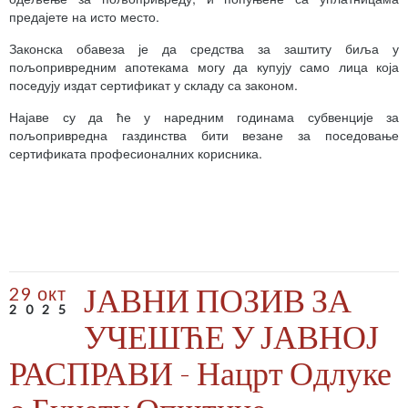
предајете на исто место.
Законска обавеза је да средства за заштиту биља у
пољопривредним апотекама могу да купују само лица која
поседују издат сертификат у складу са законом.
Најаве су да ће у наредним годинама субвенције за
пољопривредна газдинства бити везане за поседовање
сертификата професионалних корисника.
ЈАВНИ ПОЗИВ ЗА
29 окт
2025
УЧЕШЋЕ У ЈАВНОЈ
РАСПРАВИ - Нацрт Одлуке