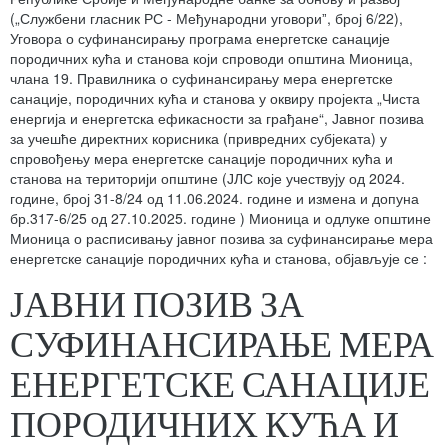
(„Службени гласник РС - Међународни уговориˮ, број 6/22),
Уговора о суфинансирању програма енергетске санације
породичних кућа и станова који спроводи општина Мионица,
члана 19. Правилника о суфинансирању мера енергетске
санације, породичних кућа и станова у оквиру пројекта „Чиста
енергија и енергетска ефикасности за грађане“, Јавног позива
за учешће директних корисника (привредних субјеката) у
спровођењу мера енергетске санације породичних кућа и
станова на територији општине (ЈЛС које учествују од 2024.
године, број 31-8/24 од 11.06.2024. године и измена и допуна
бр.317-6/25 од 27.10.2025. године ) Мионица и одлуке општине
Мионица о расписивању јавног позива за суфинансирање мера
енергетске санације породичних кућа и станова, објављује се :
ЈАВНИ ПОЗИВ ЗА
СУФИНАНСИРАЊЕ МЕРА
ЕНЕРГЕТСКЕ САНАЦИЈЕ
ПОРОДИЧНИХ КУЋА И