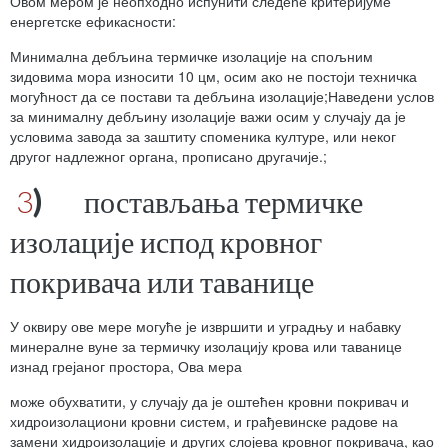
Овом мером је неопходно испунити следеће критеријуме
енергетске ефикасности:
Минимална дебљина термичке изолације на спољним
зидовима мора износити 10 цм, осим ако не постоји техничка
могућност да се постави та дебљина изолације;Наведени услов
за минималну дебљину изолације важи осим у случају да је
условима завода за заштиту споменика културе, или неког
другог надлежног органа, прописано другачије.;
3
)
постављања термичке
изолације испод кровног
покривача или таванице
У оквиру ове мере могуће је извршити и уградњу и набавку
минералне вуне за термичку изолацију крова или таванице
изнад грејаног простора, Ова мера
може обухватити, у случају да је оштећен кровни покривач и
хидроизолациони кровни систем, и грађевинске радове на
замени хидроизолације и других слојева кровног покривача, као