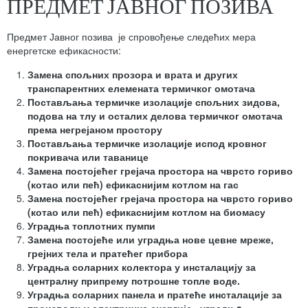
ПРЕДМЕТ ЈАВНОГ ПОЗИВА
Предмет Јавног позива је спровођење следећих мера
енергетске ефикасности:
Замена спољних прозора и врата и других
транспарентних елемената термичког омотача
Постављања термичке изолације спољних зидова,
подова на тлу и осталих делова термичког омотача
према негрејаном простору
Постављања термичке изолације испод кровног
покривача или таванице
Замена постојећег грејача простора на чврсто гориво
(котао или пећ) ефикаснијим котлом на гас
Замена постојећег грејача простора на чврсто гориво
(котао или пећ) ефикаснијим котлом на биомасу
Уградња топлотних пумпи
Замена постојеће или уградња нове цевне мреже,
грејних тела и пратећег прибора
Уградња соларних колектора у инсталацију за
централну припрему потрошне топле воде.
Уградња соларних панела и пратеће инсталације за
производњу електричне енергије , уградњa