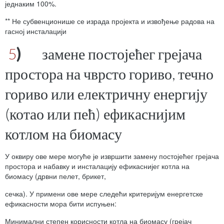
једнаким 100%.
** Не субвенционише се израда пројекта и извођење радова на
гасној инсталацији
5
)
замене постојећег грејача
простора на чврсто гориво, течно
гориво или електричну енергију
(котао или пећ) ефикаснијим
котлом на биомасу
У оквиру ове мере могуће је извршити замену постојећег грејача
простора и набавку и инсталацију ефикаснијег котла на
биомасу (дрвни пелет, брикет,
сечка). У примени ове мере следећи критеријум енергетске
ефикасности мора бити испуњен:
Минимални степен корисности котла на биомасу (грејач