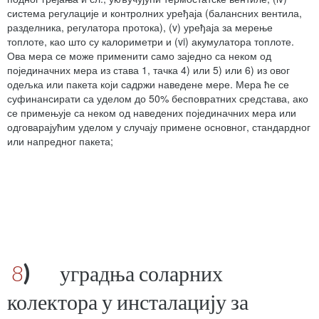
система регулације и контролних уређаја (балансних вентила,
разделника, регулатора протока), (v) уређаја за мерење
топлоте, као што су калориметри и (vi) акумулатора топлоте.
Ова мера се може применити само заједно са неком од
појединачних мера из става 1, тачка 4) или 5) или 6) из овог
одељка или пакета који садржи наведене мере. Мера ће се
суфинансирати са уделом до 50% бесповратних средстава, ако
се примењује са неком од наведених појединачних мера или
одговарајућим уделом у случају примене основног, стандардног
или напредног пакета;
8
)
уградња соларних
колектора у инсталацију за