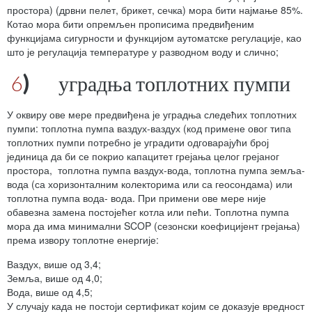
простора) (дрвни пелет, брикет, сечка) мора бити најмање 85%.
Котао мора бити опремљен прописима предвиђеним
функцијама сигурности и функцијом аутоматске регулације, као
што је регулација температуре у разводном воду и слично;
6
)
уградња топлотних пумпи
У оквиру ове мере предвиђена је уградња следећих топлотних
пумпи: топлотна пумпа ваздух-ваздух (код примене овог типа
топлотних пумпи потребно је уградити одговарајући број
јединица да би се покрио капацитет грејања целог грејаног
простора, топлотна пумпа ваздух-вода, топлотна пумпа земља-
вода (са хоризонталним колекторима или са геосондама) или
топлотна пумпа вода- вода. При примени ове мере није
обавезна замена постојећег котла или пећи. Топлотна пумпа
мора да има минимални SCOP (сезонски коефицијент грејања)
према извору топлотне енергије:
Ваздух, више од 3,4;
Земља, више од 4,0;
Вода, више од 4,5;
У случају када не постоји сертификат којим се доказује вредност