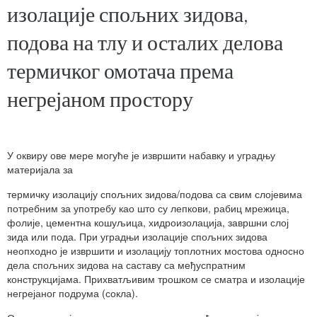
изолације спољних зидова,
подова на тлу и осталих делова
термичког омотача према
негрејаном простору
У оквиру ове мере могуће је извршити набавку и уградњу
материјала за
термичку изолацију спољних зидова/подова са свим слојевима
потребним за употребу као што су лепкови, рабиц мрежица,
фолије, цементна кошуљица, хидроизолација, завршни слој
зида или пода. При уградњи изолације спољних зидова
неопходно је извршити и изолацију топлотних мостова односно
дела спољних зидова на саставу са међуспратним
конструкцијама. Прихватљивим трошком се сматра и изолације
негрејаног подрума (сокла).