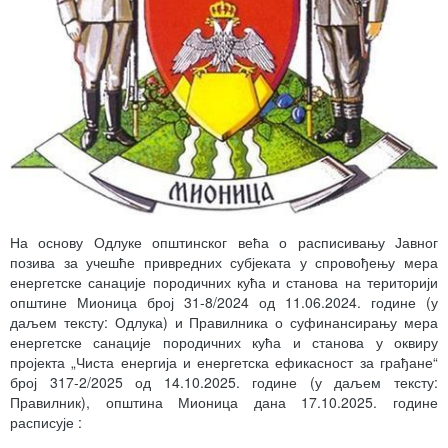
На основу Одлуке општинског већа о расписивању Јавног
позива за учешће привредних субјеката у спровођењу мера
енергетске санације породичних кућа и станова на територији
општине Мионица број 31-8/2024 од 11.06.2024. године (у
даљем тексту: Одлука) и Правилника о суфинансирању мера
енергетске санације породичних кућа и станова у оквиру
пројекта „Чиста енергија и енергетска ефикасност за грађане“
број 317-2/2025 од 14.10.2025. године (у даљем тексту:
Правилник), општина Мионица дана 17.10.2025. године
расписује :