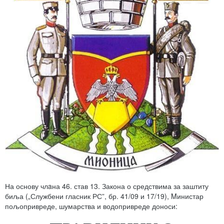
На основу члaна 46. став 13. Закона о средствима за заштиту
биља („Службени гласник РС”, бр. 41/09 и 17/19), Mинистар
пољопривреде, шумарства и водопривреде доноси: