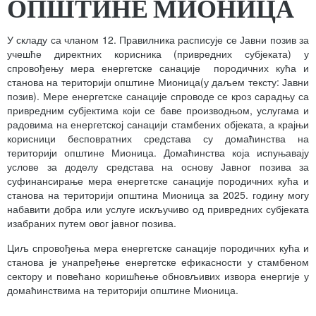
ОПШТИНЕ
МИОНИЦА
У складу са чланом 12. Правилника расписује се Јавни позив за
учешће директних корисника (привредних субјеката) у
спровођењу мера енергетске санације породичних кућа и
станова на територији општине Мионица(у даљем тексту: Јавни
позив). Мере енергетске санације спроводе се кроз сарадњу са
привредним субјектима који се баве производњом, услугама и
радовима на енергетској санацији стамбених објеката, а крајњи
корисници бесповратних средстава су домаћинства на
територији општине Мионица. Домаћинства која испуњавају
услове за доделу средстава на основу Јавног позива за
суфинансирање мера енергетске санације породичних кућа и
станова на територији општина Мионица за 2025. годину могу
набавити добра или услуге искључиво од привредних субјеката
изабраних путем овог јавног позива.
Циљ спровођења мера енергетске санације породичних кућа и
станова је унапређење енергетске ефикасности у стамбеном
сектору и повећано коришћење обновљивих извора енергије у
домаћинствима на територији општине Мионица.