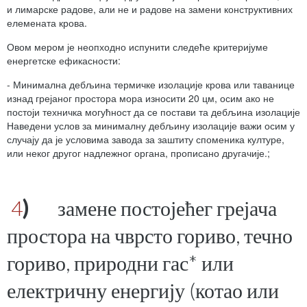
и лимарске радове, али не и радове на замени конструктивних
елемената крова.
Овом мером је неопходно испунити следеће критеријуме
енергетске ефикасности:
- Минимална дебљина термичке изолације крова или таванице
изнад грејаног простора мора износити 20 цм, осим ако не
постоји техничка могућност да се постави та дебљина изолације
Наведени услов за минималну дебљину изолације важи осим у
случају да је условима завода за заштиту споменика културе,
или неког другог надлежног органа, прописано другачије.;
4
)
замене постојећег грејача
простора на чврсто гориво, течно
гориво, природни гас* или
електричну енергију (котао или