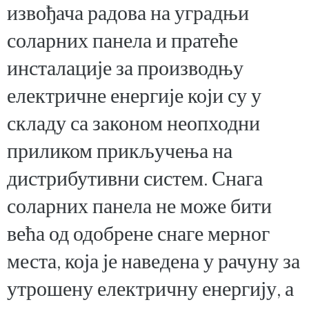
извођача радова на уградњи
соларних панела и пратеће
инсталације за производњу
електричне енергије који су у
складу са законом неопходни
приликом прикључења на
дистрибутивни систем. Снага
соларних панела не може бити
већа од одобрене снаге мерног
места, која је наведена у рачуну за
утрошену електричну енергију, а