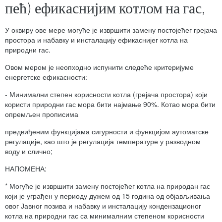
пећ) ефикаснијим котлом на гас,
У оквиру ове мере могуће је извршити замену постојећег грејача
простора и набавку и инсталацију ефикаснијег котла на
природни гас.
Овом мером је неопходно испунити следеће критеријуме
енергетске ефикасности:
- Минимални степен корисности котла (грејача простора) који
користи природни гас мора бити најмање 90%. Котао мора бити
опремљен прописима
предвиђеним функцијама сигурности и функцијом аутоматске
регулације, као што је регулација температуре у разводном
воду и слично;
НАПОМЕНА:
* Могуће је извршити замену постојећег котла на природан гас
који је уграђен у периоду дужем од 15 година од објављивања
овог Јавног позива и набавку и инсталацију кондензационог
котла на природни гас са минималним степеном корисности