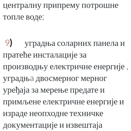
централну припрему потрошне
топле воде;
9
)
уградња соларних панела и
пратеће инсталације за
производњу електричне енергије ,
уградњa двосмерног мерног
уређаја за мерење предате и
примљене електричне енергије и
израде неопходне техничке
документације и извештаја