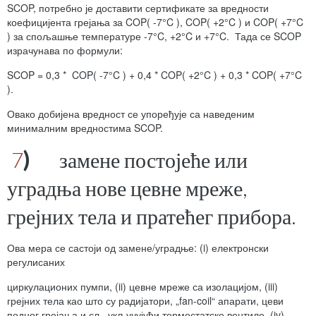
SCOP, потребно је доставити сертификате за вредности
коефицијента грејања за COP( -7°C ), COP( +2°C ) и COP( +7°C
) за спољашње температуре -7°C, +2°C и +7°C. Тада се SCOP
израчунава по формули:
SCOP = 0,3 * COP( -7°C ) + 0,4 * COP( +2°C ) + 0,3 * COP( +7°C
).
Овако добијена вредност се упоређује са наведеним
минималним вредностима SCOP.
7
)
замене постојеће или
уградња нове цевне мреже,
грејних тела и пратећег прибора.
Ова мера се састоји од замене/уградње: (i) електронски
регулисаних
циркулационих пумпи, (ii) цевне мреже са изолацијом, (iii)
грејних тела као што су радијатори, „fan-coil“ апарати, цеви
подног грејања и сл., укључујући термостатске вентиле, (iv)