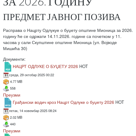
ЗА 2026. ГОДИНУ
ПРЕДМЕТ ЈАВНОГ ПОЗИВА
Расправа о Нацрту Одлукуе о буџету општине Мионица за 2026.
годину ће се одржати 14.11.2026. године са почетком у 11.
часова у сали Скупштине општине Мионица (ул. Војводе
Мишића 30)
Документи:
НАЦРТ ОДЛУКЕ О БУЏЕТУ 2026
HOT
среда, 29 октобар 2025 00:22
4.77 MB
558
Преузми
Грађански водич кроз Нацрт Одлуке о буџету 2026
HOT
петак, 14 новембар 2025 08:24
2.02 MB
440
Преузми