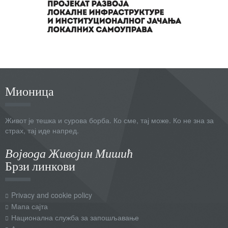
Мионица
Живот је тешка и сурова борба. Ко сме, тај може. Ко не зна за
страх, тај иде напред.
Војвода Живојин Мишић
Брзи линкови
Privacy and cookie policy
Мапа сајта
Национална служба за запошљавање