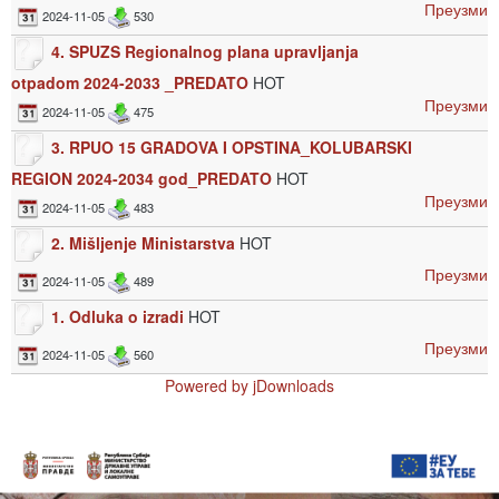
Преузми
2024-11-05
530
4. SPUZS Regionalnog plana upravljanja
otpadom 2024-2033 _PREDATO
HOT
Преузми
2024-11-05
475
3. RPUO 15 GRADOVA I OPSTINA_KOLUBARSKI
REGION 2024-2034 god_PREDATO
HOT
Преузми
2024-11-05
483
2. Mišljenje Ministarstva
HOT
Преузми
2024-11-05
489
1. Odluka o izradi
HOT
Преузми
2024-11-05
560
Powered by jDownloads