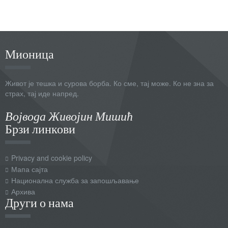
Мионица
Живот је тешка и сурова борба. Ко сме, тај може. Ко не зна за
страх, тај иде напред.
Војвода Живојин Мишић
Брзи линкови
Privacy and cookie policy
Мапа сајта
Национална служба за запошљавање
Архива
Други о нама