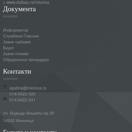
www.daibau.rs/mionica
Документа
Информатор
Службени Гласник
Јавне набавке
Буџет
Јавни позиви
Обједињена процедура
Контакти
opstina@mionica.rs
014/3422-020
014/3422-241
Ул. Војводе Мишића бр.30
14242 Мионица
Будите у контакту