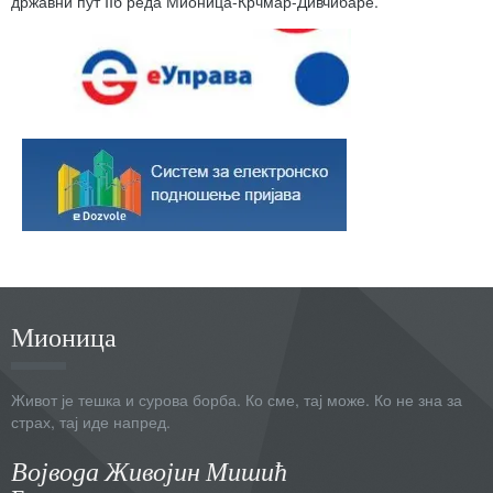
државни пут IIб реда Мионица-Крчмар-Дивчибаре.
Мионица
Живот је тешка и сурова борба. Ко сме, тај може. Ко не зна за
страх, тај иде напред.
Војвода Живојин Мишић