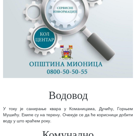
Водовод
У току је санирање квара у Команицама, Дучићу, Горњем
Мушићу. Екипе су на терену. Очекује се да ће корисници добити
воду у што краћем року.
Комунално