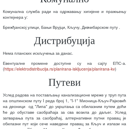
Комунална служба ради на одржавању хигијене и пражњењу
контејнера у:
Брежђанској улици, Бањи Врујци, Кључу, Дивчибарском путу .
Дистрибуција
Нема планских искључења за данас.
Евентуалне промене доступне су на сајту ЕПС-а.
(
https://elektrodistribucija.rs/planirana-iskljucenja/planirana-kv
)
Путеви
Услед радова на постављању канализационе мреже у труп пута
на општинском путу I реда број 1, "I-1" Мионица-Кључ-Рајковић
на деоници од "Липа" до укрштања са обилазним путем доћи
ће до обуставе саобраћаја за сва возила до даљег. Услед
затварања пута за саобраћај, алтернативни путни правац је
обилазни пут који сече наведени правац за Кључ и излази на