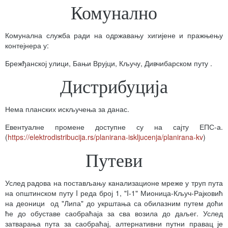
Комунално
Комунална служба ради на одржавању хигијене и пражњењу
контејнера у:
Брежђанској улици, Бањи Врујци, Кључу, Дивчибарском путу .
Дистрибуција
Нема планских искључења за данас.
Евентуалне промене доступне су на сајту ЕПС-а.
(
https://elektrodistribucija.rs/planirana-iskljucenja/planirana-kv
)
Путеви
Услед радова на постављању канализационе мреже у труп пута
на општинском путу I реда број 1, "I-1" Мионица-Кључ-Рајковић
на деоници од "Липа" до укрштања са обилазним путем доћи
ће до обуставе саобраћаја за сва возила до даљег. Услед
затварања пута за саобраћај, алтернативни путни правац је