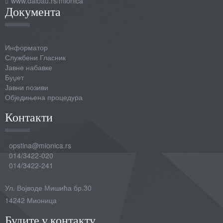
www.daibau.rs/mionica
Документа
Информатор
Службени Гласник
Јавне набавке
Буџет
Јавни позиви
Обједињена процедура
Контакти
opstina@mionica.rs
014/3422-020
014/3422-241
Ул. Војводе Мишића бр.30
14242 Мионица
Будите у контакту