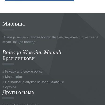
Мионица
Живот је тешка и сурова борба. Ко сме, тај може. Ко не зна за
страх, тај иде напред.
Војвода Живојин Мишић
Брзи линкови
Privacy and cookie policy
Мапа сајта
Национална служба за запошљавање
Архива
Други о нама