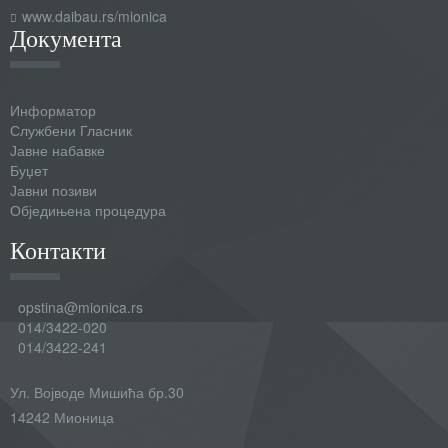
www.daibau.rs/mionica
Документа
Информатор
Службени Гласник
Јавне набавке
Буџет
Јавни позиви
Обједињена процедура
Контакти
opstina@mionica.rs
014/3422-020
014/3422-241
Ул. Војводе Мишића бр.30
14242 Мионица