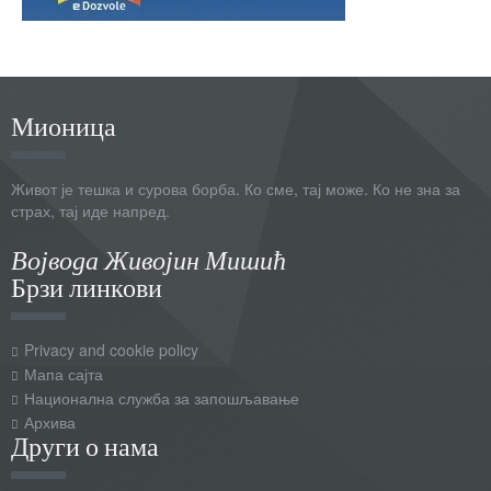
Мионица
Живот је тешка и сурова борба. Ко сме, тај може. Ко не зна за
страх, тај иде напред.
Војвода Живојин Мишић
Брзи линкови
Privacy and cookie policy
Мапа сајта
Национална служба за запошљавање
Архива
Други о нама