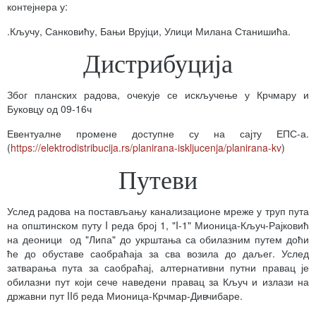
контејнера у:
.Кључу, Санковићу, Бањи Врујци, Улици Милана Станишића.
Дистрибуција
Због планских радова, очекује се искључење у Крчмару и
Буковцу од 09-16ч
Евентуалне промене доступне су на сајту ЕПС-а.
(
https://elektrodistribucija.rs/planirana-iskljucenja/planirana-kv
)
Путеви
Услед радова на постављању канализационе мреже у труп пута
на општинском путу I реда број 1, "I-1" Мионица-Кључ-Рајковић
на деоници од "Липа" до укрштања са обилазним путем доћи
ће до обуставе саобраћаја за сва возила до даљег. Услед
затварања пута за саобраћај, алтернативни путни правац је
обилазни пут који сече наведени правац за Кључ и излази на
државни пут IIб реда Мионица-Крчмар-Дивчибаре.