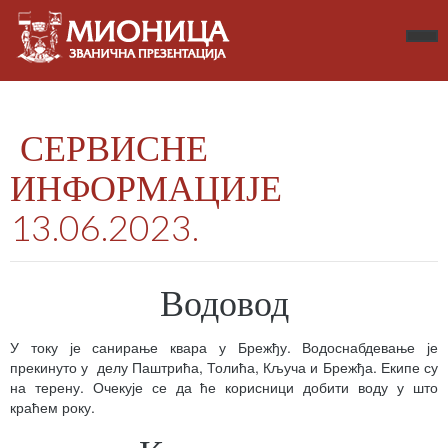
СЕРВИСНЕ
ИНФОРМАЦИЈЕ
13.06.2023.
Водовод
У току је санирање квара у Брежђу. Водоснабдевање је
прекинуто у делу Паштрића, Толића, Кључа и Брежђа. Екипе су
на терену. Очекује се да ће корисници добити воду у што
краћем року.