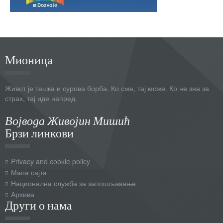
Мионица
Живот је тешка и сурова борба. Ко сме, тај може. Ко не зна за
страх, тај иде напред.
Војвода Живојин Мишић
Брзи линкови
Privacy and cookie policy
Мапа сајта
Национална служба за запошљавање
Архива
Други о нама