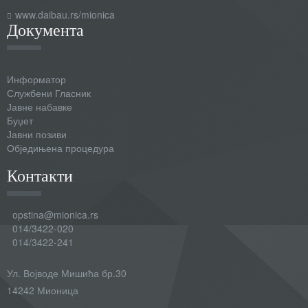
www.daibau.rs/mionica
Документа
Информатор
Службени Гласник
Јавне набавке
Буџет
Јавни позиви
Обједињена процедура
Контакти
opstina@mionica.rs
014/3422-020
014/3422-241
Ул. Војводе Мишића бр.30
14242 Мионица