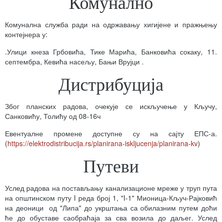
Комунално
Комунална служба ради на одржавању хигијене и пражњењу
контејнера у:
.Улици кнеза Грбовића, Тике Марића, Банковића сокаку, 11.
септембра, Кевића насељу, Бањи Врујци .
Дистрибуција
Због планских радова, очекује се искључење у Кључу,
Санковићу, Толићу од 08-16ч
Евентуалне промене доступне су на сајту ЕПС-а.
(
https://elektrodistribucija.rs/planirana-iskljucenja/planirana-kv
)
Путеви
Услед радова на постављању канализационе мреже у труп пута
на општинском путу I реда број 1, "I-1" Мионица-Кључ-Рајковић
на деоници од "Липа" до укрштања са обилазним путем доћи
ће до обуставе саобраћаја за сва возила до даљег. Услед