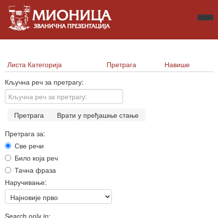
Листа Категорија
Претрага
Навише
Кључна реч за претрагу:
Претрага
Врати у пређашње стање
Претрага за:
Све речи
Било која реч
Тачна фраза
Наручивање:
Search only in: