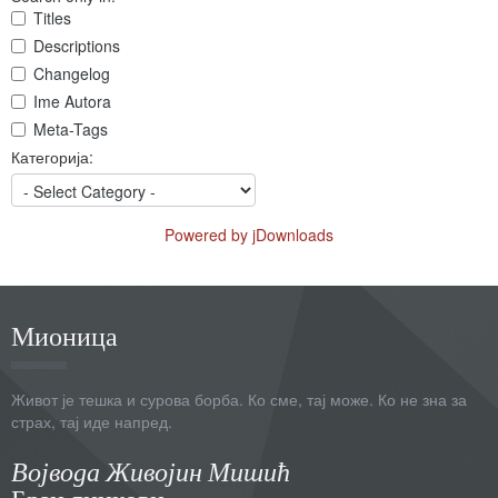
Titles
Descriptions
Changelog
Ime Autora
Meta-Tags
Категорија:
Powered by jDownloads
Мионица
Живот је тешка и сурова борба. Ко сме, тај може. Ко не зна за
страх, тај иде напред.
Војвода Живојин Мишић